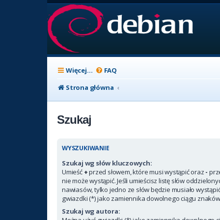
Więcej…
FAQ
Strona główna
Szukaj
WYSZUKIWANIE
Szukaj wg słów kluczowych:
Umieść
+
przed słowem, które musi wystąpić oraz
-
prz
nie może wystąpić. Jeśli umieścisz listę słów oddzielon
nawiasów, tylko jedno ze słów będzie musiało wystąpi
gwiazdki (*) jako zamiennika dowolnego ciągu znaków
Szukaj wg autora:
Można użyć gwiazdki (*) jako zamiennika dowolnego c