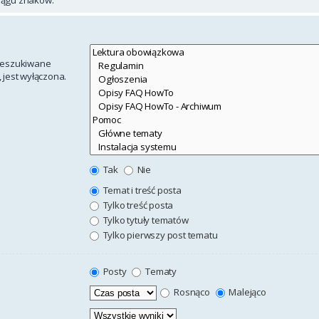
rzeszukiwane
 jest wyłączona.
Tak
Nie
Temat i treść posta
Tylko treść posta
Tylko tytuły tematów
Tylko pierwszy post tematu
Posty
Tematy
Rosnąco
Malejąco