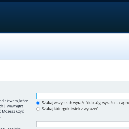
ed słowem, które
Szukaj wszystkich wyrażeń lub użyj wyrażenia w
ych
|
wewnątrz
Szukaj któregokolwiek z wyrażeń
ć. Możesz użyć
.
iągu znaków.