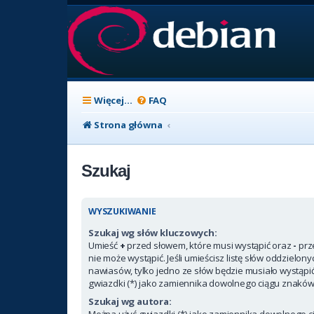
Więcej…
FAQ
Strona główna
Szukaj
WYSZUKIWANIE
Szukaj wg słów kluczowych:
Umieść
+
przed słowem, które musi wystąpić oraz
-
prz
nie może wystąpić. Jeśli umieścisz listę słów oddzielon
nawiasów, tylko jedno ze słów będzie musiało wystąpi
gwiazdki (*) jako zamiennika dowolnego ciągu znaków
Szukaj wg autora:
Można użyć gwiazdki (*) jako zamiennika dowolnego c