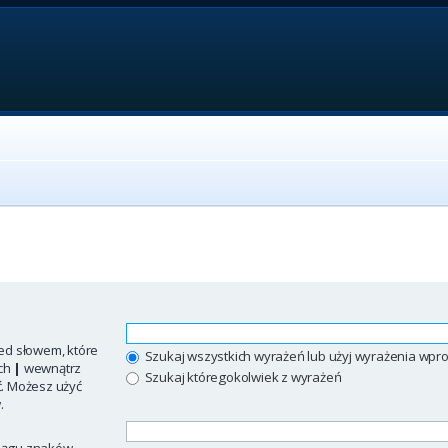
ed słowem, które
Szukaj wszystkich wyrażeń lub użyj wyrażenia w
ych
|
wewnątrz
Szukaj któregokolwiek z wyrażeń
ć. Możesz użyć
.
iągu znaków.