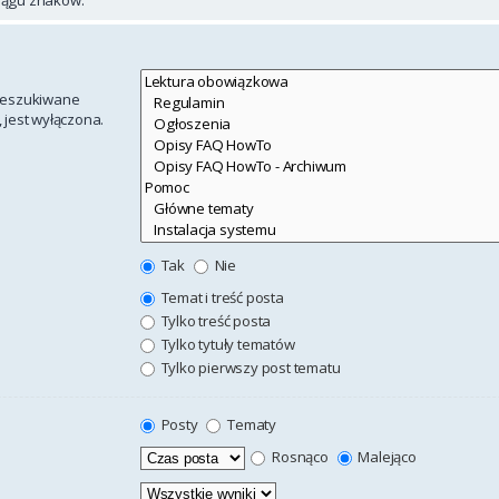
rzeszukiwane
 jest wyłączona.
Tak
Nie
Temat i treść posta
Tylko treść posta
Tylko tytuły tematów
Tylko pierwszy post tematu
Posty
Tematy
Rosnąco
Malejąco