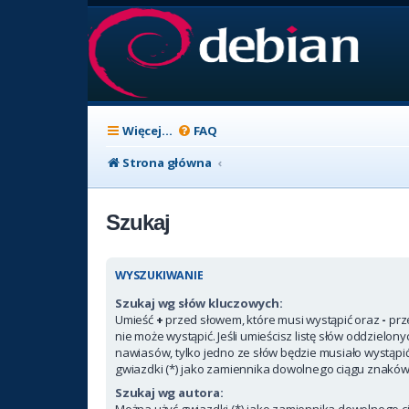
Więcej…
FAQ
Strona główna
Szukaj
WYSZUKIWANIE
Szukaj wg słów kluczowych:
Umieść
+
przed słowem, które musi wystąpić oraz
-
prz
nie może wystąpić. Jeśli umieścisz listę słów oddzielon
nawiasów, tylko jedno ze słów będzie musiało wystąpi
gwiazdki (*) jako zamiennika dowolnego ciągu znaków
Szukaj wg autora:
Można użyć gwiazdki (*) jako zamiennika dowolnego c