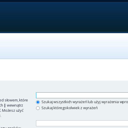
ed słowem, które
Szukaj wszystkich wyrażeń lub użyj wyrażenia w
ych
|
wewnątrz
Szukaj któregokolwiek z wyrażeń
ć. Możesz użyć
.
iągu znaków.