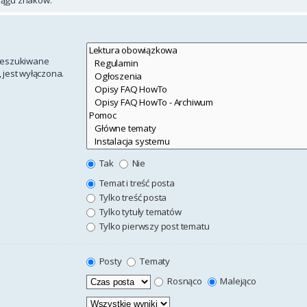
rzeszukiwane
 jest wyłączona.
Tak
Nie
Temat i treść posta
Tylko treść posta
Tylko tytuły tematów
Tylko pierwszy post tematu
Posty
Tematy
Rosnąco
Malejąco