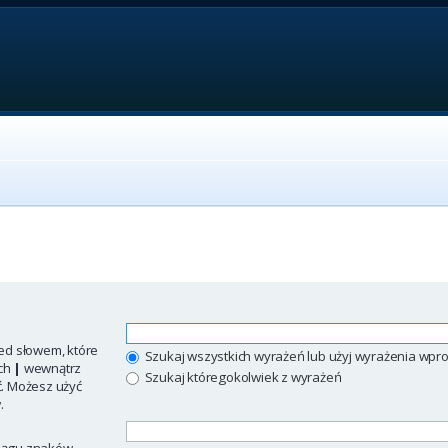
ed słowem, które
Szukaj wszystkich wyrażeń lub użyj wyrażenia w
ych
|
wewnątrz
Szukaj któregokolwiek z wyrażeń
ć. Możesz użyć
.
iągu znaków.