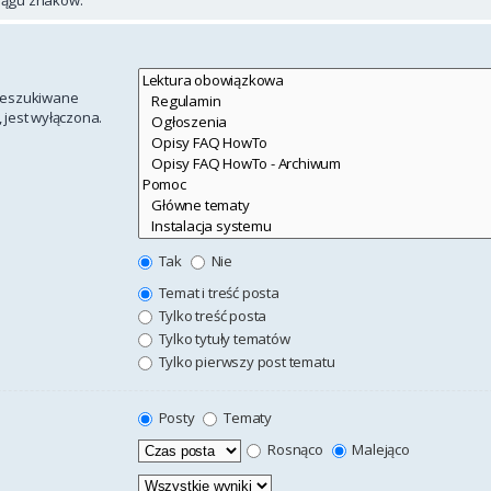
rzeszukiwane
 jest wyłączona.
Tak
Nie
Temat i treść posta
Tylko treść posta
Tylko tytuły tematów
Tylko pierwszy post tematu
Posty
Tematy
Rosnąco
Malejąco