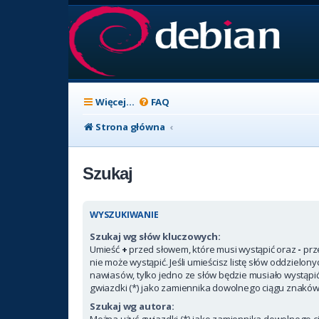
Więcej…
FAQ
Strona główna
Szukaj
WYSZUKIWANIE
Szukaj wg słów kluczowych:
Umieść
+
przed słowem, które musi wystąpić oraz
-
prz
nie może wystąpić. Jeśli umieścisz listę słów oddzielon
nawiasów, tylko jedno ze słów będzie musiało wystąpi
gwiazdki (*) jako zamiennika dowolnego ciągu znaków
Szukaj wg autora:
Można użyć gwiazdki (*) jako zamiennika dowolnego c