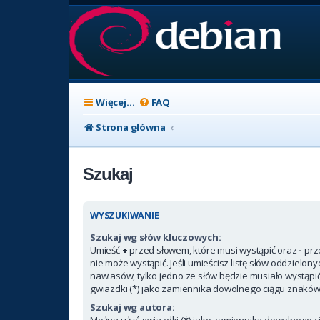
Więcej…
FAQ
Strona główna
Szukaj
WYSZUKIWANIE
Szukaj wg słów kluczowych:
Umieść
+
przed słowem, które musi wystąpić oraz
-
prz
nie może wystąpić. Jeśli umieścisz listę słów oddzielon
nawiasów, tylko jedno ze słów będzie musiało wystąpi
gwiazdki (*) jako zamiennika dowolnego ciągu znaków
Szukaj wg autora:
Można użyć gwiazdki (*) jako zamiennika dowolnego c