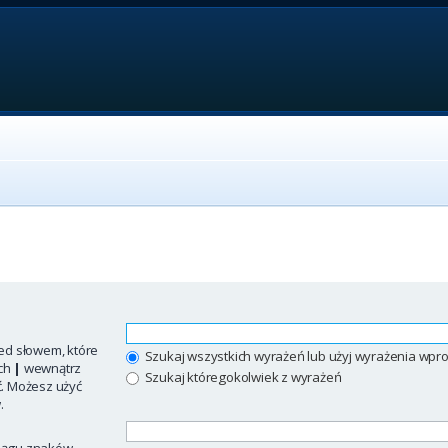
ed słowem, które
Szukaj wszystkich wyrażeń lub użyj wyrażenia w
ych
|
wewnątrz
Szukaj któregokolwiek z wyrażeń
ć. Możesz użyć
.
iągu znaków.