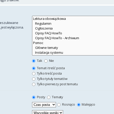
rzeszukiwane
 jest wyłączona.
Tak
Nie
Temat i treść posta
Tylko treść posta
Tylko tytuły tematów
Tylko pierwszy post tematu
Posty
Tematy
Rosnąco
Malejąco