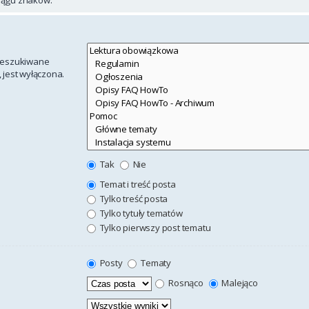
rzeszukiwane
 jest wyłączona.
Tak
Nie
Temat i treść posta
Tylko treść posta
Tylko tytuły tematów
Tylko pierwszy post tematu
Posty
Tematy
Rosnąco
Malejąco