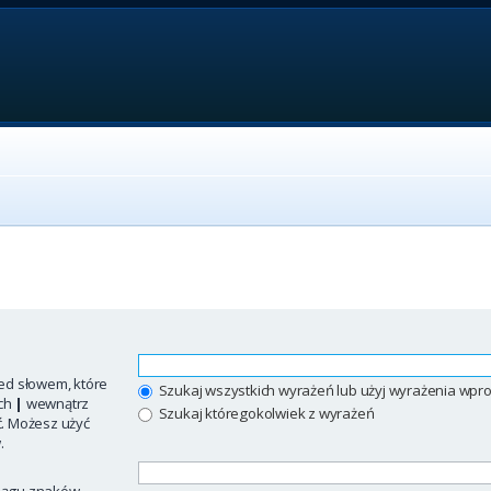
ed słowem, które
Szukaj wszystkich wyrażeń lub użyj wyrażenia w
ych
|
wewnątrz
Szukaj któregokolwiek z wyrażeń
ć. Możesz użyć
.
iągu znaków.