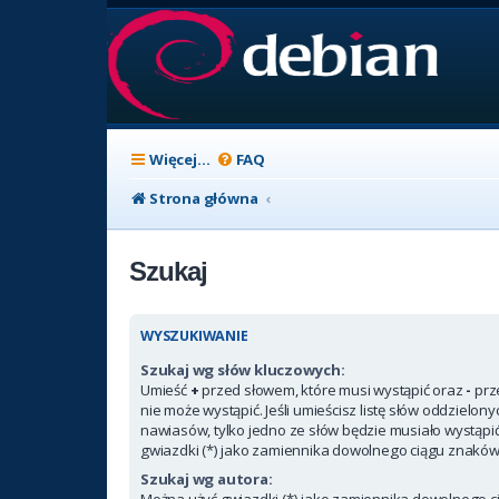
Więcej…
FAQ
Strona główna
Szukaj
WYSZUKIWANIE
Szukaj wg słów kluczowych:
Umieść
+
przed słowem, które musi wystąpić oraz
-
prz
nie może wystąpić. Jeśli umieścisz listę słów oddzielon
nawiasów, tylko jedno ze słów będzie musiało wystąpi
gwiazdki (*) jako zamiennika dowolnego ciągu znaków
Szukaj wg autora:
Można użyć gwiazdki (*) jako zamiennika dowolnego c