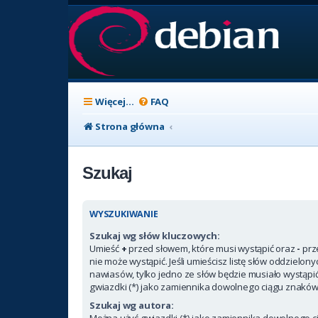
Więcej…
FAQ
Strona główna
Szukaj
WYSZUKIWANIE
Szukaj wg słów kluczowych:
Umieść
+
przed słowem, które musi wystąpić oraz
-
prz
nie może wystąpić. Jeśli umieścisz listę słów oddzielon
nawiasów, tylko jedno ze słów będzie musiało wystąpi
gwiazdki (*) jako zamiennika dowolnego ciągu znaków
Szukaj wg autora:
Można użyć gwiazdki (*) jako zamiennika dowolnego c