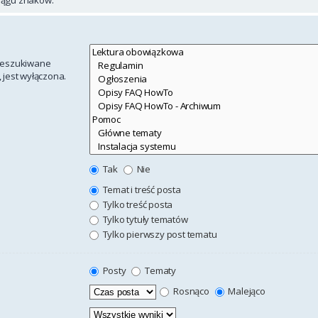
rzeszukiwane
 jest wyłączona.
Tak
Nie
Temat i treść posta
Tylko treść posta
Tylko tytuły tematów
Tylko pierwszy post tematu
Posty
Tematy
Rosnąco
Malejąco