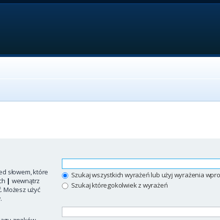
ed słowem, które
Szukaj wszystkich wyrażeń lub użyj wyrażenia w
ych
|
wewnątrz
Szukaj któregokolwiek z wyrażeń
ć. Możesz użyć
.
iągu znaków.