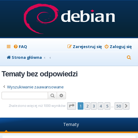
FAQ
Zarejestruj się
Zaloguj się
S
Strona główna
z
Tematy bez odpowiedzi
u
k
Wyszukiwanie zaawansowane
a
Szukaj
Wyszukiwanie zaawansowane
j
Strona
1
z
50
Znaleziono więcej niż 1000 wyników
1
2
3
4
5
50
Nas
…
Tematy