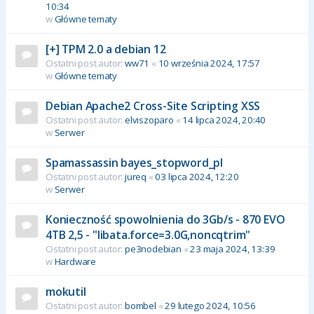
10:34
w
Główne tematy
[+] TPM 2.0 a debian 12
Ostatni post autor:
ww71
«
10 września 2024, 17:57
w
Główne tematy
Debian Apache2 Cross-Site Scripting XSS
Ostatni post autor:
elviszoparo
«
14 lipca 2024, 20:40
w
Serwer
Spamassassin bayes_stopword_pl
Ostatni post autor:
jureq
«
03 lipca 2024, 12:20
w
Serwer
Konieczność spowolnienia do 3Gb/s - 870 EVO
4TB 2,5 - "libata.force=3.0G,noncqtrim"
Ostatni post autor:
pe3nodebian
«
23 maja 2024, 13:39
w
Hardware
mokutil
Ostatni post autor:
bombel
«
29 lutego 2024, 10:56