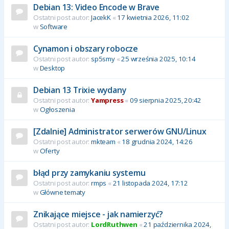
Debian 13: Video Encode w Brave
Ostatni post autor:
JacekK
«
17 kwietnia 2026, 11:02
w
Software
Cynamon i obszary robocze
Ostatni post autor:
sp5smy
«
25 września 2025, 10:14
w
Desktop
Debian 13 Trixie wydany
Ostatni post autor:
Yampress
«
09 sierpnia 2025, 20:42
w
Ogłoszenia
[Zdalnie] Administrator serwerów GNU/Linux
Ostatni post autor:
mkteam
«
18 grudnia 2024, 14:26
w
Oferty
błąd przy zamykaniu systemu
Ostatni post autor:
rmps
«
21 listopada 2024, 17:12
w
Główne tematy
Znikające miejsce - jak namierzyć?
Ostatni post autor:
LordRuthwen
«
21 października 2024,