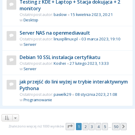
Testing z KDE + Laptop + Stacja dokująca + 2
monitory
Ostatni post autor:
baslow
«
15 kwietnia 2023, 20:21
w
Desktop
Server NAS na openmediavault
Ostatni post autor:
linuxpllinux.pl
«
03 marca 2023, 19:10
w
Serwer
Debian 10 SSL instalacja certyfikatu
Ostatni post autor:
Koshei
«
27 lutego 2023, 13:33
w
Serwer
jak przejść do lini wyżej w trybie interaktywnym
Pythona
Ostatni post autor:
pawelk29
«
08 stycznia 2023, 21:08
w
Programowanie
Strona
1
z
50
Znaleziono więcej niż 1000 wyników
1
2
3
4
5
50
Nas
…