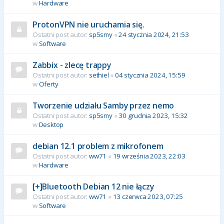
w
Hardware
ProtonVPN nie uruchamia się.
Ostatni post autor:
sp5smy
«
24 stycznia 2024, 21:53
w
Software
Zabbix - zlecę trappy
Ostatni post autor:
sethiel
«
04 stycznia 2024, 15:59
w
Oferty
Tworzenie udziału Samby przez nemo
Ostatni post autor:
sp5smy
«
30 grudnia 2023, 15:32
w
Desktop
debian 12.1 problem z mikrofonem
Ostatni post autor:
ww71
«
19 września 2023, 22:03
w
Hardware
[+]Bluetooth Debian 12 nie łączy
Ostatni post autor:
ww71
«
13 czerwca 2023, 07:25
w
Software