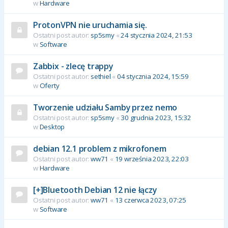
w
Hardware
ProtonVPN nie uruchamia się.
Ostatni post autor:
sp5smy
«
24 stycznia 2024, 21:53
w
Software
Zabbix - zlecę trappy
Ostatni post autor:
sethiel
«
04 stycznia 2024, 15:59
w
Oferty
Tworzenie udziału Samby przez nemo
Ostatni post autor:
sp5smy
«
30 grudnia 2023, 15:32
w
Desktop
debian 12.1 problem z mikrofonem
Ostatni post autor:
ww71
«
19 września 2023, 22:03
w
Hardware
[+]Bluetooth Debian 12 nie łączy
Ostatni post autor:
ww71
«
13 czerwca 2023, 07:25
w
Software