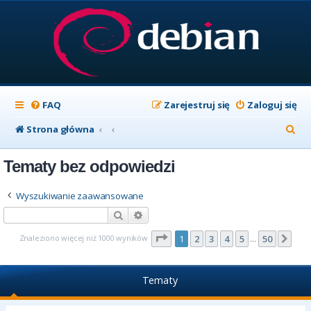
FAQ
Zarejestruj się
Zaloguj się
S
Strona główna
z
Tematy bez odpowiedzi
u
k
Wyszukiwanie zaawansowane
a
Szukaj
Wyszukiwanie zaawansowane
j
Strona
1
z
50
Znaleziono więcej niż 1000 wyników
1
2
3
4
5
50
Nas
…
Tematy