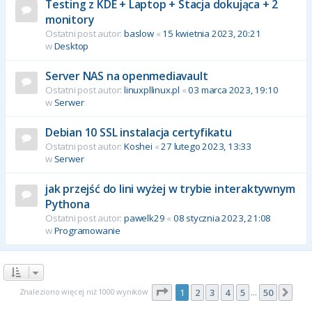
Testing z KDE + Laptop + Stacja dokująca + 2
monitory
Ostatni post autor:
baslow
«
15 kwietnia 2023, 20:21
w
Desktop
Server NAS na openmediavault
Ostatni post autor:
linuxpllinux.pl
«
03 marca 2023, 19:10
w
Serwer
Debian 10 SSL instalacja certyfikatu
Ostatni post autor:
Koshei
«
27 lutego 2023, 13:33
w
Serwer
jak przejść do lini wyżej w trybie interaktywnym
Pythona
Ostatni post autor:
pawelk29
«
08 stycznia 2023, 21:08
w
Programowanie
Strona
1
z
50
Znaleziono więcej niż 1000 wyników
1
2
3
4
5
50
Nas
…