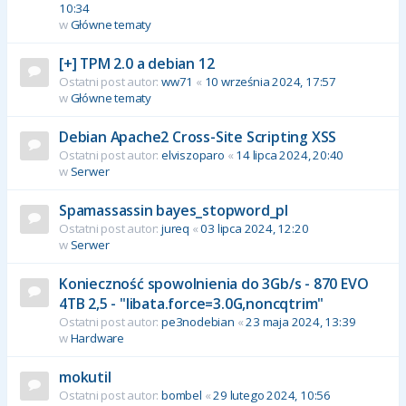
10:34
w
Główne tematy
[+] TPM 2.0 a debian 12
Ostatni post autor:
ww71
«
10 września 2024, 17:57
w
Główne tematy
Debian Apache2 Cross-Site Scripting XSS
Ostatni post autor:
elviszoparo
«
14 lipca 2024, 20:40
w
Serwer
Spamassassin bayes_stopword_pl
Ostatni post autor:
jureq
«
03 lipca 2024, 12:20
w
Serwer
Konieczność spowolnienia do 3Gb/s - 870 EVO
4TB 2,5 - "libata.force=3.0G,noncqtrim"
Ostatni post autor:
pe3nodebian
«
23 maja 2024, 13:39
w
Hardware
mokutil
Ostatni post autor:
bombel
«
29 lutego 2024, 10:56