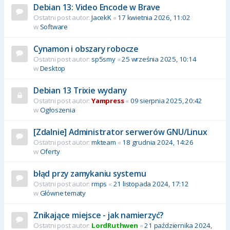
Debian 13: Video Encode w Brave
Ostatni post autor:
JacekK
«
17 kwietnia 2026, 11:02
w
Software
Cynamon i obszary robocze
Ostatni post autor:
sp5smy
«
25 września 2025, 10:14
w
Desktop
Debian 13 Trixie wydany
Ostatni post autor:
Yampress
«
09 sierpnia 2025, 20:42
w
Ogłoszenia
[Zdalnie] Administrator serwerów GNU/Linux
Ostatni post autor:
mkteam
«
18 grudnia 2024, 14:26
w
Oferty
błąd przy zamykaniu systemu
Ostatni post autor:
rmps
«
21 listopada 2024, 17:12
w
Główne tematy
Znikające miejsce - jak namierzyć?
Ostatni post autor:
LordRuthwen
«
21 października 2024,