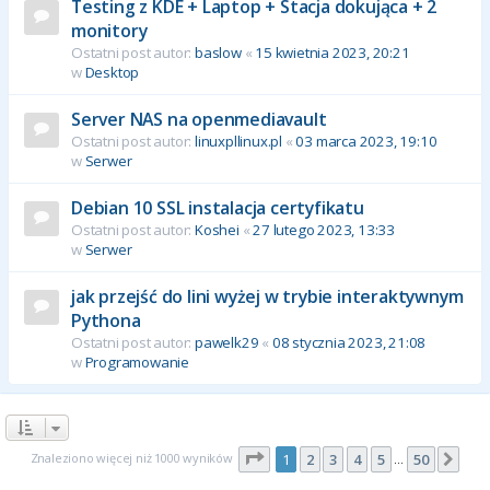
Testing z KDE + Laptop + Stacja dokująca + 2
monitory
Ostatni post autor:
baslow
«
15 kwietnia 2023, 20:21
w
Desktop
Server NAS na openmediavault
Ostatni post autor:
linuxpllinux.pl
«
03 marca 2023, 19:10
w
Serwer
Debian 10 SSL instalacja certyfikatu
Ostatni post autor:
Koshei
«
27 lutego 2023, 13:33
w
Serwer
jak przejść do lini wyżej w trybie interaktywnym
Pythona
Ostatni post autor:
pawelk29
«
08 stycznia 2023, 21:08
w
Programowanie
Strona
1
z
50
Znaleziono więcej niż 1000 wyników
1
2
3
4
5
50
Nas
…