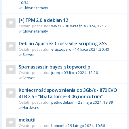
10:34
w
Główne tematy
[+] TPM 2.0 a debian 12
Ostatni post autor:
ww71
«
10 września 2024, 17:57
w
Główne tematy
Debian Apache2 Cross-Site Scripting XSS
Ostatni post autor:
elviszoparo
«
14 lipca 2024, 20:40
w
Serwer
Spamassassin bayes_stopword_pl
Ostatni post autor:
jureq
«
03 lipca 2024, 12:20
w
Serwer
Konieczność spowolnienia do 3Gb/s - 870 EVO
4TB 2,5 - "libata.force=3.0G,noncqtrim"
Ostatni post autor:
pe3nodebian
«
23 maja 2024, 13:39
w
Hardware
mokutil
Ostatni post autor:
bombel
«
29 lutego 2024, 10:56