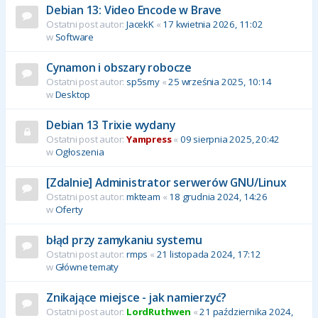
Debian 13: Video Encode w Brave
Ostatni post autor:
JacekK
«
17 kwietnia 2026, 11:02
w
Software
Cynamon i obszary robocze
Ostatni post autor:
sp5smy
«
25 września 2025, 10:14
w
Desktop
Debian 13 Trixie wydany
Ostatni post autor:
Yampress
«
09 sierpnia 2025, 20:42
w
Ogłoszenia
[Zdalnie] Administrator serwerów GNU/Linux
Ostatni post autor:
mkteam
«
18 grudnia 2024, 14:26
w
Oferty
błąd przy zamykaniu systemu
Ostatni post autor:
rmps
«
21 listopada 2024, 17:12
w
Główne tematy
Znikające miejsce - jak namierzyć?
Ostatni post autor:
LordRuthwen
«
21 października 2024,