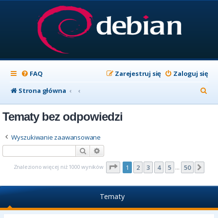
FAQ
Zarejestruj się
Zaloguj się
S
Strona główna
z
Tematy bez odpowiedzi
u
k
Wyszukiwanie zaawansowane
a
Szukaj
Wyszukiwanie zaawansowane
j
Strona
1
z
50
Znaleziono więcej niż 1000 wyników
1
2
3
4
5
50
Nas
…
Tematy