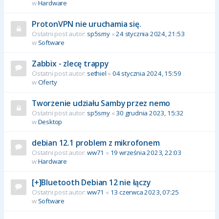
w
Hardware
ProtonVPN nie uruchamia się.
Ostatni post autor:
sp5smy
«
24 stycznia 2024, 21:53
w
Software
Zabbix - zlecę trappy
Ostatni post autor:
sethiel
«
04 stycznia 2024, 15:59
w
Oferty
Tworzenie udziału Samby przez nemo
Ostatni post autor:
sp5smy
«
30 grudnia 2023, 15:32
w
Desktop
debian 12.1 problem z mikrofonem
Ostatni post autor:
ww71
«
19 września 2023, 22:03
w
Hardware
[+]Bluetooth Debian 12 nie łączy
Ostatni post autor:
ww71
«
13 czerwca 2023, 07:25
w
Software