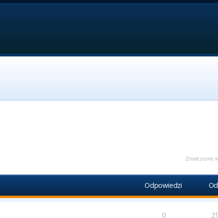
ansowane
Znaleziono w
Odpowiedzi
Od
0
2