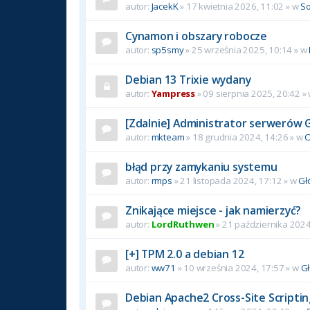
autor:
JacekK
»
17 kwietnia 2026, 11:02
» w
So
Cynamon i obszary robocze
autor:
sp5smy
»
25 września 2025, 10:14
» w
Debian 13 Trixie wydany
autor:
Yampress
»
09 sierpnia 2025, 20:42
»
[Zdalnie] Administrator serwerów 
autor:
mkteam
»
18 grudnia 2024, 14:26
» w
O
błąd przy zamykaniu systemu
autor:
rmps
»
21 listopada 2024, 17:12
» w
Gł
Znikające miejsce - jak namierzyć?
autor:
LordRuthwen
»
21 października 2024
[+] TPM 2.0 a debian 12
autor:
ww71
»
10 września 2024, 17:57
» w
G
Debian Apache2 Cross-Site Scriptin