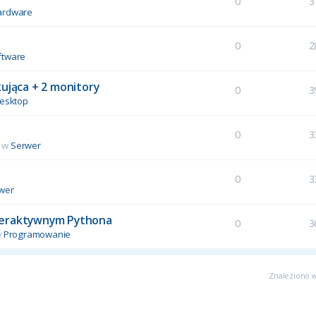
0
3
ardware
0
2
ftware
kująca + 2 monitory
0
3
esktop
0
3
 w
Serwer
u
0
3
wer
interaktywnym Pythona
0
3
w
Programowanie
Znaleziono w