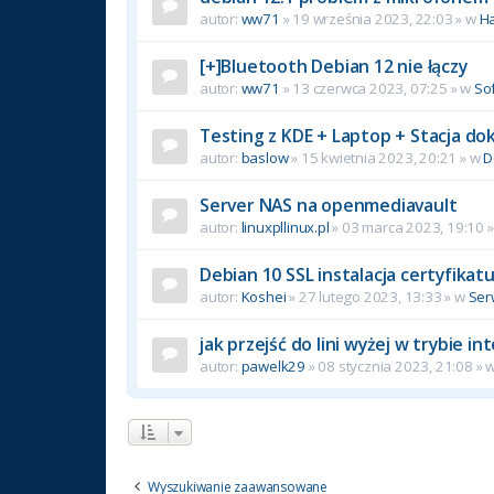
autor:
ww71
»
19 września 2023, 22:03
» w
H
[+]Bluetooth Debian 12 nie łączy
autor:
ww71
»
13 czerwca 2023, 07:25
» w
So
Testing z KDE + Laptop + Stacja do
autor:
baslow
»
15 kwietnia 2023, 20:21
» w
D
Server NAS na openmediavault
autor:
linuxpllinux.pl
»
03 marca 2023, 19:10
»
Debian 10 SSL instalacja certyfikat
autor:
Koshei
»
27 lutego 2023, 13:33
» w
Ser
jak przejść do lini wyżej w trybie 
autor:
pawelk29
»
08 stycznia 2023, 21:08
» 
Wyszukiwanie zaawansowane