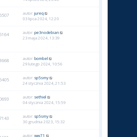
autor:
jureq
6507
03 lipca 2024, 12:20
autor:
pe3nodebian
5164
23 maja 2024, 13:39
autor:
bombel
3668
29 lutego 2024, 10:56
autor:
sp5smy
5405
24 stycznia 2024, 21:53
autor:
sethiel
0693
04 stycznia 2024, 15:59
autor:
sp5smy
7143
30 grudnia 2023, 15:32
autor:
ww71