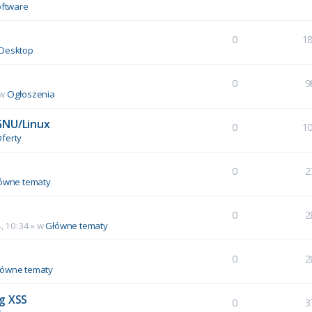
ftware
0
1
Desktop
0
9
 w
Ogłoszenia
GNU/Linux
0
1
ferty
0
2
ówne tematy
0
2
, 10:34
» w
Główne tematy
0
2
łówne tematy
g XSS
0
3