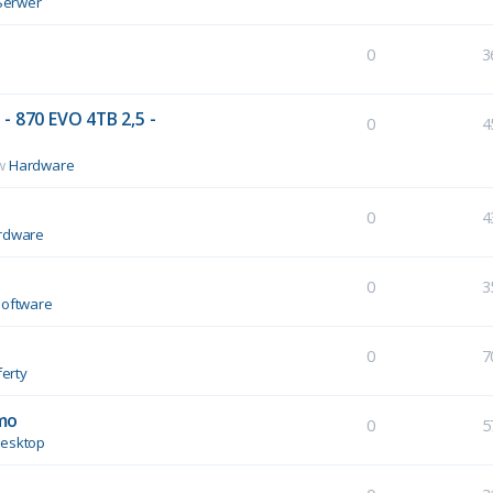
Serwer
0
3
- 870 EVO 4TB 2,5 -
0
4
 w
Hardware
0
4
rdware
0
3
Software
0
7
erty
mo
0
5
esktop