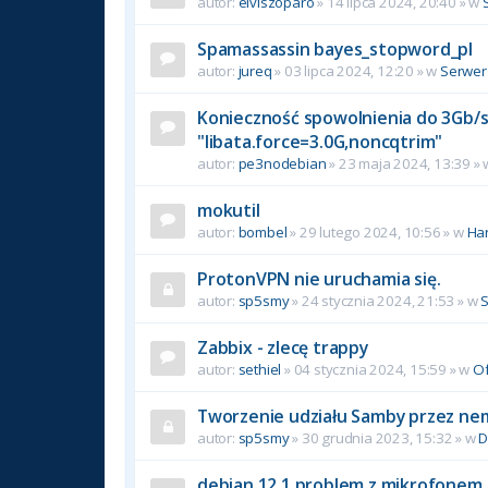
autor:
elviszoparo
»
14 lipca 2024, 20:40
» w
Spamassassin bayes_stopword_pl
autor:
jureq
»
03 lipca 2024, 12:20
» w
Serwer
Konieczność spowolnienia do 3Gb/s 
"libata.force=3.0G,noncqtrim"
autor:
pe3nodebian
»
23 maja 2024, 13:39
»
mokutil
autor:
bombel
»
29 lutego 2024, 10:56
» w
Ha
ProtonVPN nie uruchamia się.
autor:
sp5smy
»
24 stycznia 2024, 21:53
» w
Zabbix - zlecę trappy
autor:
sethiel
»
04 stycznia 2024, 15:59
» w
Of
Tworzenie udziału Samby przez ne
autor:
sp5smy
»
30 grudnia 2023, 15:32
» w
D
debian 12.1 problem z mikrofonem