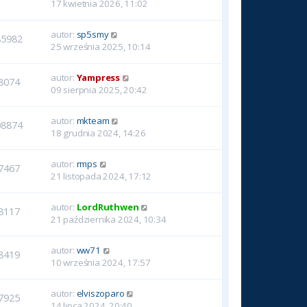
17 kwietnia 2026, 11:02
autor:
sp5smy
85982
25 września 2025, 10:14
autor:
Yampress
8074
09 sierpnia 2025, 20:42
autor:
mkteam
08874
18 grudnia 2024, 14:26
autor:
rmps
7467
21 listopada 2024, 17:12
autor:
LordRuthwen
8117
21 października 2024, 10:34
autor:
ww71
8419
10 września 2024, 17:57
autor:
elviszoparo
7925
14 lipca 2024, 20:40