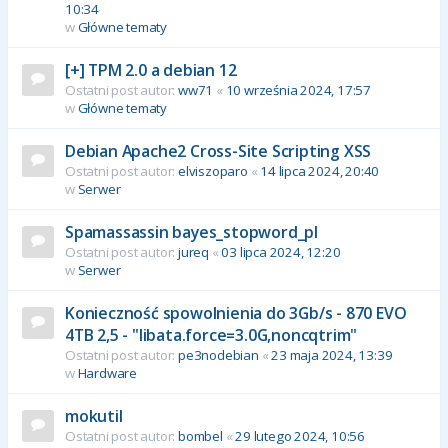
10:34
w
Główne tematy
[+] TPM 2.0 a debian 12
Ostatni post autor:
ww71
«
10 września 2024, 17:57
w
Główne tematy
Debian Apache2 Cross-Site Scripting XSS
Ostatni post autor:
elviszoparo
«
14 lipca 2024, 20:40
w
Serwer
Spamassassin bayes_stopword_pl
Ostatni post autor:
jureq
«
03 lipca 2024, 12:20
w
Serwer
Konieczność spowolnienia do 3Gb/s - 870 EVO
4TB 2,5 - "libata.force=3.0G,noncqtrim"
Ostatni post autor:
pe3nodebian
«
23 maja 2024, 13:39
w
Hardware
mokutil
Ostatni post autor:
bombel
«
29 lutego 2024, 10:56