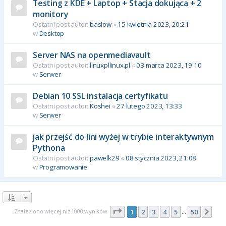
Testing z KDE + Laptop + Stacja dokująca + 2
monitory
Ostatni post autor:
baslow
«
15 kwietnia 2023, 20:21
w
Desktop
Server NAS na openmediavault
Ostatni post autor:
linuxpllinux.pl
«
03 marca 2023, 19:10
w
Serwer
Debian 10 SSL instalacja certyfikatu
Ostatni post autor:
Koshei
«
27 lutego 2023, 13:33
w
Serwer
jak przejść do lini wyżej w trybie interaktywnym
Pythona
Ostatni post autor:
pawelk29
«
08 stycznia 2023, 21:08
w
Programowanie
Strona
1
z
50
Znaleziono więcej niż 1000 wyników
1
2
3
4
5
50
Nas
…