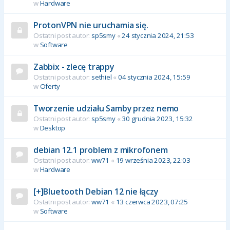
w
Hardware
ProtonVPN nie uruchamia się.
Ostatni post autor:
sp5smy
«
24 stycznia 2024, 21:53
w
Software
Zabbix - zlecę trappy
Ostatni post autor:
sethiel
«
04 stycznia 2024, 15:59
w
Oferty
Tworzenie udziału Samby przez nemo
Ostatni post autor:
sp5smy
«
30 grudnia 2023, 15:32
w
Desktop
debian 12.1 problem z mikrofonem
Ostatni post autor:
ww71
«
19 września 2023, 22:03
w
Hardware
[+]Bluetooth Debian 12 nie łączy
Ostatni post autor:
ww71
«
13 czerwca 2023, 07:25
w
Software