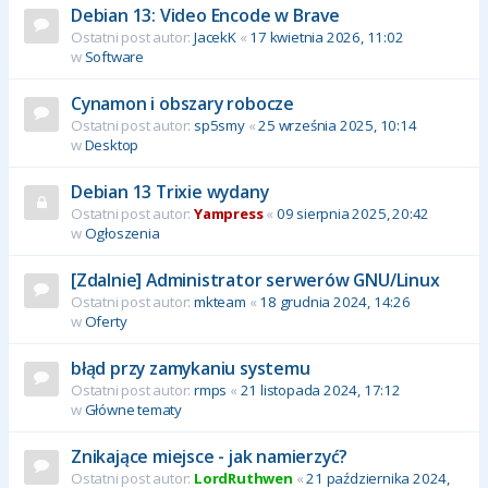
Debian 13: Video Encode w Brave
Ostatni post autor:
JacekK
«
17 kwietnia 2026, 11:02
w
Software
Cynamon i obszary robocze
Ostatni post autor:
sp5smy
«
25 września 2025, 10:14
w
Desktop
Debian 13 Trixie wydany
Ostatni post autor:
Yampress
«
09 sierpnia 2025, 20:42
w
Ogłoszenia
[Zdalnie] Administrator serwerów GNU/Linux
Ostatni post autor:
mkteam
«
18 grudnia 2024, 14:26
w
Oferty
błąd przy zamykaniu systemu
Ostatni post autor:
rmps
«
21 listopada 2024, 17:12
w
Główne tematy
Znikające miejsce - jak namierzyć?
Ostatni post autor:
LordRuthwen
«
21 października 2024,