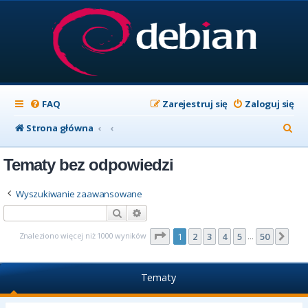
FAQ
Zarejestruj się
Zaloguj się
S
Strona główna
z
Tematy bez odpowiedzi
u
k
Wyszukiwanie zaawansowane
a
Szukaj
Wyszukiwanie zaawansowane
j
Strona
1
z
50
Znaleziono więcej niż 1000 wyników
1
2
3
4
5
50
Nas
…
Tematy