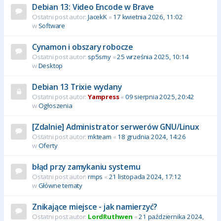
Debian 13: Video Encode w Brave
Ostatni post autor:
JacekK
«
17 kwietnia 2026, 11:02
w
Software
Cynamon i obszary robocze
Ostatni post autor:
sp5smy
«
25 września 2025, 10:14
w
Desktop
Debian 13 Trixie wydany
Ostatni post autor:
Yampress
«
09 sierpnia 2025, 20:42
w
Ogłoszenia
[Zdalnie] Administrator serwerów GNU/Linux
Ostatni post autor:
mkteam
«
18 grudnia 2024, 14:26
w
Oferty
błąd przy zamykaniu systemu
Ostatni post autor:
rmps
«
21 listopada 2024, 17:12
w
Główne tematy
Znikające miejsce - jak namierzyć?
Ostatni post autor:
LordRuthwen
«
21 października 2024,