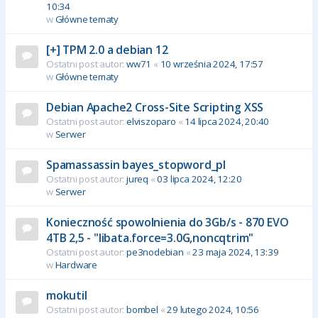
10:34
w
Główne tematy
[+] TPM 2.0 a debian 12
Ostatni post autor:
ww71
«
10 września 2024, 17:57
w
Główne tematy
Debian Apache2 Cross-Site Scripting XSS
Ostatni post autor:
elviszoparo
«
14 lipca 2024, 20:40
w
Serwer
Spamassassin bayes_stopword_pl
Ostatni post autor:
jureq
«
03 lipca 2024, 12:20
w
Serwer
Konieczność spowolnienia do 3Gb/s - 870 EVO
4TB 2,5 - "libata.force=3.0G,noncqtrim"
Ostatni post autor:
pe3nodebian
«
23 maja 2024, 13:39
w
Hardware
mokutil
Ostatni post autor:
bombel
«
29 lutego 2024, 10:56