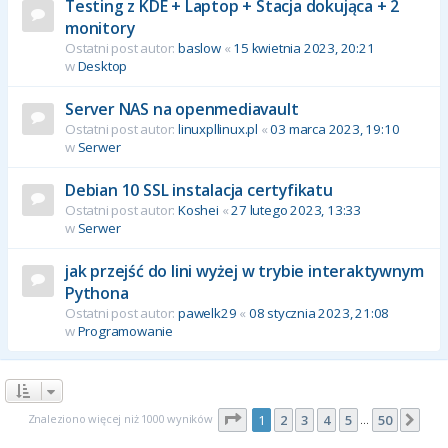
Testing z KDE + Laptop + Stacja dokująca + 2
monitory
Ostatni post autor:
baslow
«
15 kwietnia 2023, 20:21
w
Desktop
Server NAS na openmediavault
Ostatni post autor:
linuxpllinux.pl
«
03 marca 2023, 19:10
w
Serwer
Debian 10 SSL instalacja certyfikatu
Ostatni post autor:
Koshei
«
27 lutego 2023, 13:33
w
Serwer
jak przejść do lini wyżej w trybie interaktywnym
Pythona
Ostatni post autor:
pawelk29
«
08 stycznia 2023, 21:08
w
Programowanie
Strona
1
z
50
Znaleziono więcej niż 1000 wyników
1
2
3
4
5
50
Nas
…