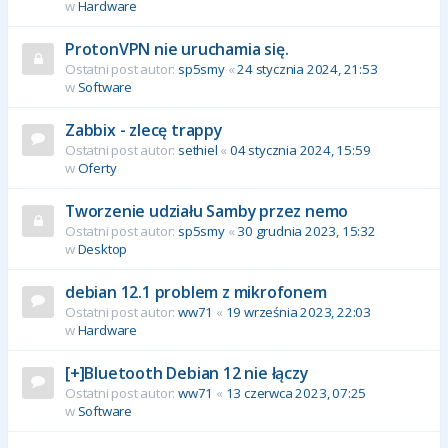
w
Hardware
ProtonVPN nie uruchamia się.
Ostatni post autor:
sp5smy
«
24 stycznia 2024, 21:53
w
Software
Zabbix - zlecę trappy
Ostatni post autor:
sethiel
«
04 stycznia 2024, 15:59
w
Oferty
Tworzenie udziału Samby przez nemo
Ostatni post autor:
sp5smy
«
30 grudnia 2023, 15:32
w
Desktop
debian 12.1 problem z mikrofonem
Ostatni post autor:
ww71
«
19 września 2023, 22:03
w
Hardware
[+]Bluetooth Debian 12 nie łączy
Ostatni post autor:
ww71
«
13 czerwca 2023, 07:25
w
Software