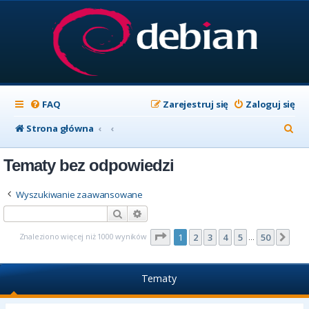
FAQ
Zarejestruj się
Zaloguj się
S
Strona główna
z
Tematy bez odpowiedzi
u
k
Wyszukiwanie zaawansowane
a
Szukaj
Wyszukiwanie zaawansowane
j
Strona
1
z
50
Znaleziono więcej niż 1000 wyników
1
2
3
4
5
50
Nas
…
Tematy