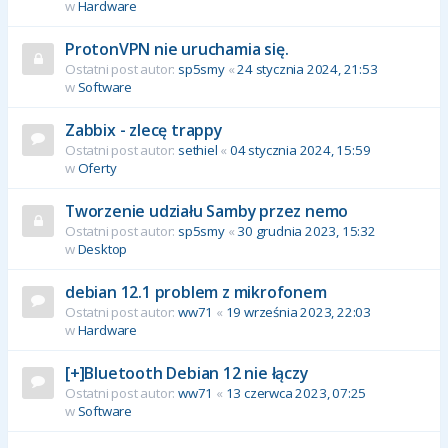
w
Hardware
ProtonVPN nie uruchamia się.
Ostatni post autor:
sp5smy
«
24 stycznia 2024, 21:53
w
Software
Zabbix - zlecę trappy
Ostatni post autor:
sethiel
«
04 stycznia 2024, 15:59
w
Oferty
Tworzenie udziału Samby przez nemo
Ostatni post autor:
sp5smy
«
30 grudnia 2023, 15:32
w
Desktop
debian 12.1 problem z mikrofonem
Ostatni post autor:
ww71
«
19 września 2023, 22:03
w
Hardware
[+]Bluetooth Debian 12 nie łączy
Ostatni post autor:
ww71
«
13 czerwca 2023, 07:25
w
Software