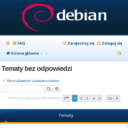
FAQ
Zarejestruj się
Zaloguj się
S
Strona główna
z
Tematy bez odpowiedzi
u
k
Wyszukiwanie zaawansowane
a
Szukaj
Wyszukiwanie zaawansowane
j
Strona
1
z
50
Znaleziono więcej niż 1000 wyników
1
2
3
4
5
50
Nas
…
Tematy