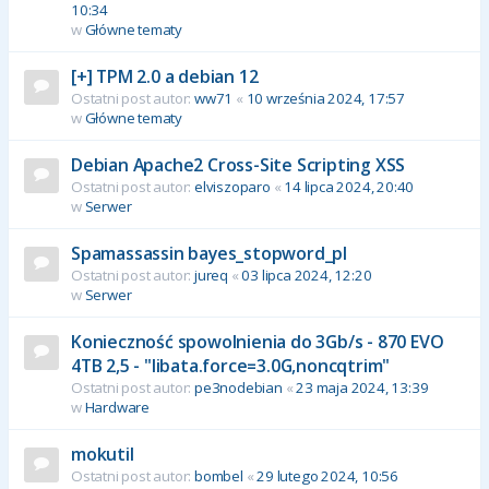
10:34
w
Główne tematy
[+] TPM 2.0 a debian 12
Ostatni post autor:
ww71
«
10 września 2024, 17:57
w
Główne tematy
Debian Apache2 Cross-Site Scripting XSS
Ostatni post autor:
elviszoparo
«
14 lipca 2024, 20:40
w
Serwer
Spamassassin bayes_stopword_pl
Ostatni post autor:
jureq
«
03 lipca 2024, 12:20
w
Serwer
Konieczność spowolnienia do 3Gb/s - 870 EVO
4TB 2,5 - "libata.force=3.0G,noncqtrim"
Ostatni post autor:
pe3nodebian
«
23 maja 2024, 13:39
w
Hardware
mokutil
Ostatni post autor:
bombel
«
29 lutego 2024, 10:56