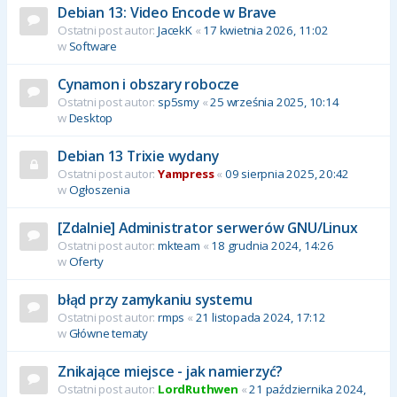
Debian 13: Video Encode w Brave
Ostatni post autor:
JacekK
«
17 kwietnia 2026, 11:02
w
Software
Cynamon i obszary robocze
Ostatni post autor:
sp5smy
«
25 września 2025, 10:14
w
Desktop
Debian 13 Trixie wydany
Ostatni post autor:
Yampress
«
09 sierpnia 2025, 20:42
w
Ogłoszenia
[Zdalnie] Administrator serwerów GNU/Linux
Ostatni post autor:
mkteam
«
18 grudnia 2024, 14:26
w
Oferty
błąd przy zamykaniu systemu
Ostatni post autor:
rmps
«
21 listopada 2024, 17:12
w
Główne tematy
Znikające miejsce - jak namierzyć?
Ostatni post autor:
LordRuthwen
«
21 października 2024,