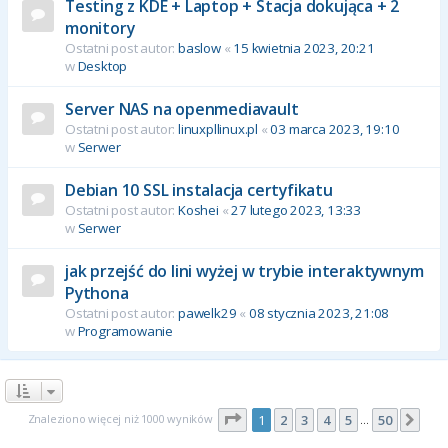
Testing z KDE + Laptop + Stacja dokująca + 2
monitory
Ostatni post autor:
baslow
«
15 kwietnia 2023, 20:21
w
Desktop
Server NAS na openmediavault
Ostatni post autor:
linuxpllinux.pl
«
03 marca 2023, 19:10
w
Serwer
Debian 10 SSL instalacja certyfikatu
Ostatni post autor:
Koshei
«
27 lutego 2023, 13:33
w
Serwer
jak przejść do lini wyżej w trybie interaktywnym
Pythona
Ostatni post autor:
pawelk29
«
08 stycznia 2023, 21:08
w
Programowanie
Strona
1
z
50
Znaleziono więcej niż 1000 wyników
1
2
3
4
5
50
Nas
…