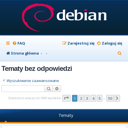
FAQ
Zarejestruj się
Zaloguj się
S
Strona główna
z
Tematy bez odpowiedzi
u
k
Wyszukiwanie zaawansowane
a
Szukaj
Wyszukiwanie zaawansowane
j
Strona
1
z
50
Znaleziono więcej niż 1000 wyników
1
2
3
4
5
50
Nas
…
Tematy