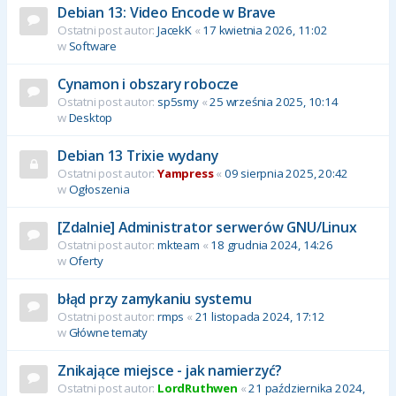
Debian 13: Video Encode w Brave
Ostatni post autor:
JacekK
«
17 kwietnia 2026, 11:02
w
Software
Cynamon i obszary robocze
Ostatni post autor:
sp5smy
«
25 września 2025, 10:14
w
Desktop
Debian 13 Trixie wydany
Ostatni post autor:
Yampress
«
09 sierpnia 2025, 20:42
w
Ogłoszenia
[Zdalnie] Administrator serwerów GNU/Linux
Ostatni post autor:
mkteam
«
18 grudnia 2024, 14:26
w
Oferty
błąd przy zamykaniu systemu
Ostatni post autor:
rmps
«
21 listopada 2024, 17:12
w
Główne tematy
Znikające miejsce - jak namierzyć?
Ostatni post autor:
LordRuthwen
«
21 października 2024,