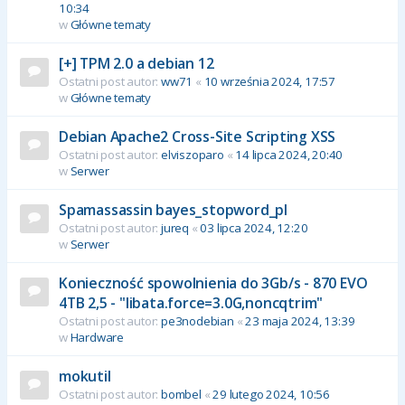
10:34
w
Główne tematy
[+] TPM 2.0 a debian 12
Ostatni post autor:
ww71
«
10 września 2024, 17:57
w
Główne tematy
Debian Apache2 Cross-Site Scripting XSS
Ostatni post autor:
elviszoparo
«
14 lipca 2024, 20:40
w
Serwer
Spamassassin bayes_stopword_pl
Ostatni post autor:
jureq
«
03 lipca 2024, 12:20
w
Serwer
Konieczność spowolnienia do 3Gb/s - 870 EVO
4TB 2,5 - "libata.force=3.0G,noncqtrim"
Ostatni post autor:
pe3nodebian
«
23 maja 2024, 13:39
w
Hardware
mokutil
Ostatni post autor:
bombel
«
29 lutego 2024, 10:56