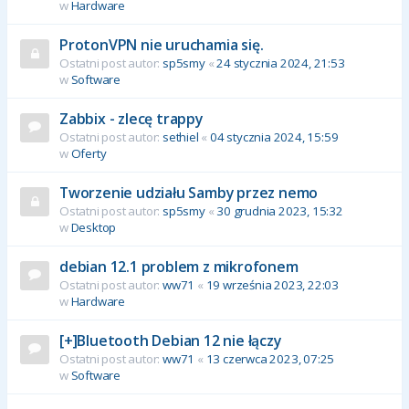
w
Hardware
ProtonVPN nie uruchamia się.
Ostatni post autor:
sp5smy
«
24 stycznia 2024, 21:53
w
Software
Zabbix - zlecę trappy
Ostatni post autor:
sethiel
«
04 stycznia 2024, 15:59
w
Oferty
Tworzenie udziału Samby przez nemo
Ostatni post autor:
sp5smy
«
30 grudnia 2023, 15:32
w
Desktop
debian 12.1 problem z mikrofonem
Ostatni post autor:
ww71
«
19 września 2023, 22:03
w
Hardware
[+]Bluetooth Debian 12 nie łączy
Ostatni post autor:
ww71
«
13 czerwca 2023, 07:25
w
Software