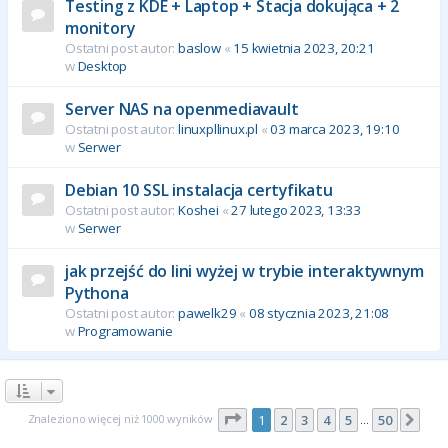
Testing z KDE + Laptop + Stacja dokująca + 2
monitory
Ostatni post autor:
baslow
«
15 kwietnia 2023, 20:21
w
Desktop
Server NAS na openmediavault
Ostatni post autor:
linuxpllinux.pl
«
03 marca 2023, 19:10
w
Serwer
Debian 10 SSL instalacja certyfikatu
Ostatni post autor:
Koshei
«
27 lutego 2023, 13:33
w
Serwer
jak przejść do lini wyżej w trybie interaktywnym
Pythona
Ostatni post autor:
pawelk29
«
08 stycznia 2023, 21:08
w
Programowanie
Strona
1
z
50
Znaleziono więcej niż 1000 wyników
1
2
3
4
5
50
Nas
…