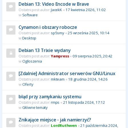
Debian 13: Video Encode w Brave
Ostatni post autor:
JacekK
«
17 kwietnia 2026, 11:02
w
Software
Cynamon i obszary robocze
Ostatni post autor:
sp5smy
«
25 września 2025, 10:14
w
Desktop
Debian 13 Trixie wydany
Ostatni post autor:
Yampress
«
09 sierpnia 2025, 20:42
w
Ogłoszenia
[Zdalnie] Administrator serwerów GNU/Linux
Ostatni post autor:
mkteam
«
18 grudnia 2024, 14:26
w
Oferty
błąd przy zamykaniu systemu
Ostatni post autor:
rmps
«
21 listopada 2024, 17:12
w
Główne tematy
Znikające miejsce - jak namierzyć?
Ostatni post autor:
LordRuthwen
«
21 października 2024,