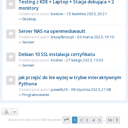
Testing z KDE + Laptop + Stacja dokująca + 2
monitory
Ostatni post autor:
baslow
«
15 kwietnia 2023, 20:21
w
Desktop
Server NAS na openmediavault
Ostatni post autor:
linuxpllinux.pl
«
03 marca 2023, 19:10
w
Serwer
Debian 10 SSL instalacja certyfikatu
Ostatni post autor:
Koshei
«
27 lutego 2023, 13:33
w
Serwer
jak przejść do lini wyżej w trybie interaktywnym
Pythona
Ostatni post autor:
pawelk29
«
08 stycznia 2023, 21:08
w
Programowanie
Strona
1
z
50
Znaleziono więcej niż 1000 wyników
1
2
3
4
5
50
Nas
…