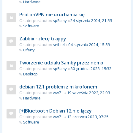
w
Hardware
ProtonVPN nie uruchamia się.
Ostatni post autor:
sp5smy
«
24 stycznia 2024, 21:53
w
Software
Zabbix - zlecę trappy
Ostatni post autor:
sethiel
«
04 stycznia 2024, 15:59
w
Oferty
Tworzenie udziału Samby przez nemo
Ostatni post autor:
sp5smy
«
30 grudnia 2023, 15:32
w
Desktop
debian 12.1 problem z mikrofonem
Ostatni post autor:
ww71
«
19 września 2023, 22:03
w
Hardware
[+]Bluetooth Debian 12 nie łączy
Ostatni post autor:
ww71
«
13 czerwca 2023, 07:25
w
Software