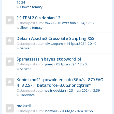
10:34
w
Główne tematy
[+] TPM 2.0 a debian 12
Ostatni post autor:
ww71
«
10 września 2024, 17:57
w
Główne tematy
Debian Apache2 Cross-Site Scripting XSS
Ostatni post autor:
elviszoparo
«
14 lipca 2024, 20:40
w
Serwer
Spamassassin bayes_stopword_pl
Ostatni post autor:
jureq
«
03 lipca 2024, 12:20
w
Serwer
Konieczność spowolnienia do 3Gb/s - 870 EVO
4TB 2,5 - "libata.force=3.0G,noncqtrim"
Ostatni post autor:
pe3nodebian
«
23 maja 2024, 13:39
w
Hardware
mokutil
Ostatni post autor:
bombel
«
29 lutego 2024, 10:56