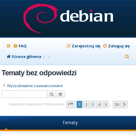
FAQ
Zarejestruj się
Zaloguj się
S
Strona główna
z
Tematy bez odpowiedzi
u
k
Wyszukiwanie zaawansowane
a
Szukaj
Wyszukiwanie zaawansowane
j
Strona
1
z
50
Znaleziono więcej niż 1000 wyników
1
2
3
4
5
50
Nas
…
Tematy