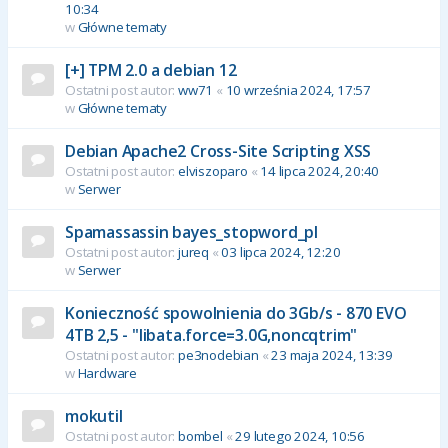
10:34
w
Główne tematy
[+] TPM 2.0 a debian 12
Ostatni post autor:
ww71
«
10 września 2024, 17:57
w
Główne tematy
Debian Apache2 Cross-Site Scripting XSS
Ostatni post autor:
elviszoparo
«
14 lipca 2024, 20:40
w
Serwer
Spamassassin bayes_stopword_pl
Ostatni post autor:
jureq
«
03 lipca 2024, 12:20
w
Serwer
Konieczność spowolnienia do 3Gb/s - 870 EVO
4TB 2,5 - "libata.force=3.0G,noncqtrim"
Ostatni post autor:
pe3nodebian
«
23 maja 2024, 13:39
w
Hardware
mokutil
Ostatni post autor:
bombel
«
29 lutego 2024, 10:56