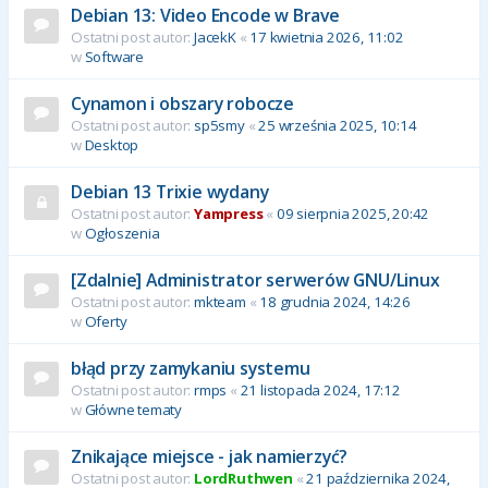
Debian 13: Video Encode w Brave
Ostatni post autor:
JacekK
«
17 kwietnia 2026, 11:02
w
Software
Cynamon i obszary robocze
Ostatni post autor:
sp5smy
«
25 września 2025, 10:14
w
Desktop
Debian 13 Trixie wydany
Ostatni post autor:
Yampress
«
09 sierpnia 2025, 20:42
w
Ogłoszenia
[Zdalnie] Administrator serwerów GNU/Linux
Ostatni post autor:
mkteam
«
18 grudnia 2024, 14:26
w
Oferty
błąd przy zamykaniu systemu
Ostatni post autor:
rmps
«
21 listopada 2024, 17:12
w
Główne tematy
Znikające miejsce - jak namierzyć?
Ostatni post autor:
LordRuthwen
«
21 października 2024,