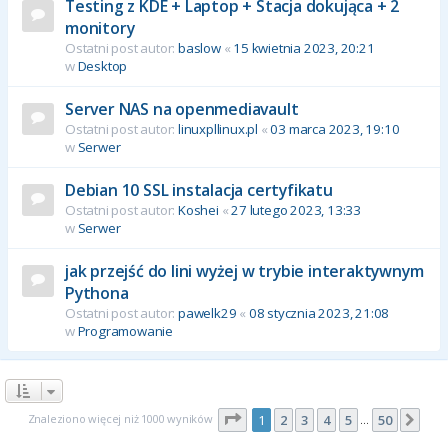
Testing z KDE + Laptop + Stacja dokująca + 2
monitory
Ostatni post autor:
baslow
«
15 kwietnia 2023, 20:21
w
Desktop
Server NAS na openmediavault
Ostatni post autor:
linuxpllinux.pl
«
03 marca 2023, 19:10
w
Serwer
Debian 10 SSL instalacja certyfikatu
Ostatni post autor:
Koshei
«
27 lutego 2023, 13:33
w
Serwer
jak przejść do lini wyżej w trybie interaktywnym
Pythona
Ostatni post autor:
pawelk29
«
08 stycznia 2023, 21:08
w
Programowanie
Strona
1
z
50
Znaleziono więcej niż 1000 wyników
1
2
3
4
5
50
Nas
…