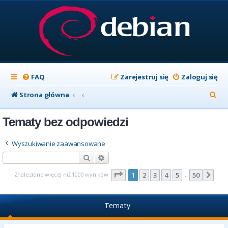
FAQ
Zarejestruj się
Zaloguj się
S
Strona główna
z
Tematy bez odpowiedzi
u
k
Wyszukiwanie zaawansowane
a
Szukaj
Wyszukiwanie zaawansowane
j
Strona
1
z
50
Znaleziono więcej niż 1000 wyników
1
2
3
4
5
50
Nas
…
Tematy