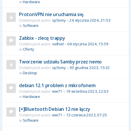
w
Hardware
ProtonVPN nie uruchamia się.
Ostatni post autor:
sp5smy
«
24 stycznia 2024, 21:53
w
Software
Zabbix - zlecę trappy
Ostatni post autor:
sethiel
«
04 stycznia 2024, 15:59
w
Oferty
Tworzenie udziału Samby przez nemo
Ostatni post autor:
sp5smy
«
30 grudnia 2023, 15:32
w
Desktop
debian 12.1 problem z mikrofonem
Ostatni post autor:
ww71
«
19 września 2023, 22:03
w
Hardware
[+]Bluetooth Debian 12 nie łączy
Ostatni post autor:
ww71
«
13 czerwca 2023, 07:25
w
Software