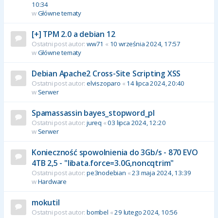
10:34
w
Główne tematy
[+] TPM 2.0 a debian 12
Ostatni post autor:
ww71
«
10 września 2024, 17:57
w
Główne tematy
Debian Apache2 Cross-Site Scripting XSS
Ostatni post autor:
elviszoparo
«
14 lipca 2024, 20:40
w
Serwer
Spamassassin bayes_stopword_pl
Ostatni post autor:
jureq
«
03 lipca 2024, 12:20
w
Serwer
Konieczność spowolnienia do 3Gb/s - 870 EVO
4TB 2,5 - "libata.force=3.0G,noncqtrim"
Ostatni post autor:
pe3nodebian
«
23 maja 2024, 13:39
w
Hardware
mokutil
Ostatni post autor:
bombel
«
29 lutego 2024, 10:56