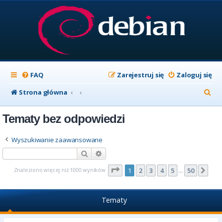
FAQ
Zarejestruj się
Zaloguj się
S
Strona główna
z
Tematy bez odpowiedzi
u
k
Wyszukiwanie zaawansowane
a
Szukaj
Wyszukiwanie zaawansowane
j
Strona
1
z
50
Znaleziono więcej niż 1000 wyników
1
2
3
4
5
50
Nas
…
Tematy