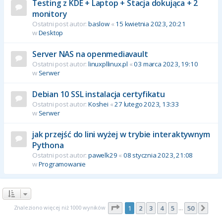
Testing z KDE + Laptop + Stacja dokująca + 2
monitory
Ostatni post autor:
baslow
«
15 kwietnia 2023, 20:21
w
Desktop
Server NAS na openmediavault
Ostatni post autor:
linuxpllinux.pl
«
03 marca 2023, 19:10
w
Serwer
Debian 10 SSL instalacja certyfikatu
Ostatni post autor:
Koshei
«
27 lutego 2023, 13:33
w
Serwer
jak przejść do lini wyżej w trybie interaktywnym
Pythona
Ostatni post autor:
pawelk29
«
08 stycznia 2023, 21:08
w
Programowanie
Strona
1
z
50
Znaleziono więcej niż 1000 wyników
1
2
3
4
5
50
Nas
…