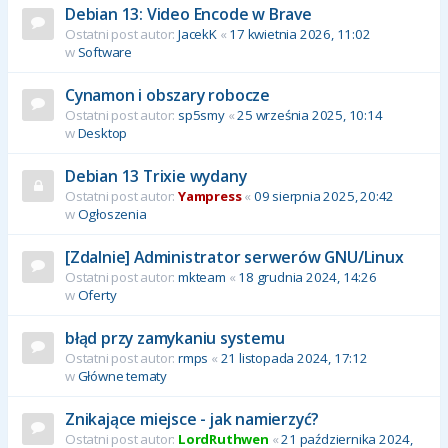
Debian 13: Video Encode w Brave
Ostatni post autor:
JacekK
«
17 kwietnia 2026, 11:02
w
Software
Cynamon i obszary robocze
Ostatni post autor:
sp5smy
«
25 września 2025, 10:14
w
Desktop
Debian 13 Trixie wydany
Ostatni post autor:
Yampress
«
09 sierpnia 2025, 20:42
w
Ogłoszenia
[Zdalnie] Administrator serwerów GNU/Linux
Ostatni post autor:
mkteam
«
18 grudnia 2024, 14:26
w
Oferty
błąd przy zamykaniu systemu
Ostatni post autor:
rmps
«
21 listopada 2024, 17:12
w
Główne tematy
Znikające miejsce - jak namierzyć?
Ostatni post autor:
LordRuthwen
«
21 października 2024,