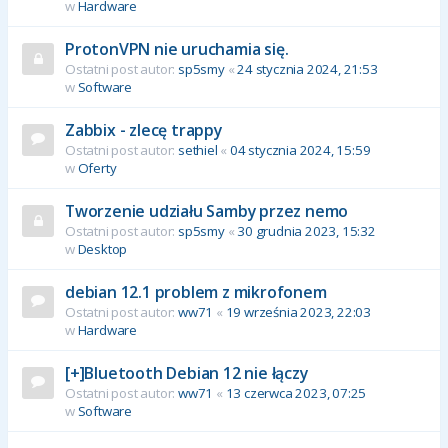
w
Hardware
ProtonVPN nie uruchamia się.
Ostatni post autor:
sp5smy
«
24 stycznia 2024, 21:53
w
Software
Zabbix - zlecę trappy
Ostatni post autor:
sethiel
«
04 stycznia 2024, 15:59
w
Oferty
Tworzenie udziału Samby przez nemo
Ostatni post autor:
sp5smy
«
30 grudnia 2023, 15:32
w
Desktop
debian 12.1 problem z mikrofonem
Ostatni post autor:
ww71
«
19 września 2023, 22:03
w
Hardware
[+]Bluetooth Debian 12 nie łączy
Ostatni post autor:
ww71
«
13 czerwca 2023, 07:25
w
Software