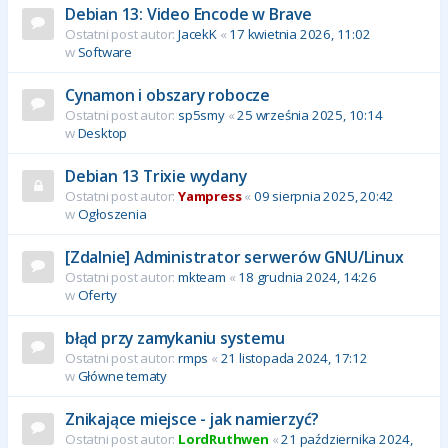
Debian 13: Video Encode w Brave
Ostatni post autor:
JacekK
«
17 kwietnia 2026, 11:02
w
Software
Cynamon i obszary robocze
Ostatni post autor:
sp5smy
«
25 września 2025, 10:14
w
Desktop
Debian 13 Trixie wydany
Ostatni post autor:
Yampress
«
09 sierpnia 2025, 20:42
w
Ogłoszenia
[Zdalnie] Administrator serwerów GNU/Linux
Ostatni post autor:
mkteam
«
18 grudnia 2024, 14:26
w
Oferty
błąd przy zamykaniu systemu
Ostatni post autor:
rmps
«
21 listopada 2024, 17:12
w
Główne tematy
Znikające miejsce - jak namierzyć?
Ostatni post autor:
LordRuthwen
«
21 października 2024,