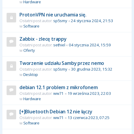
w
Hardware
ProtonVPN nie uruchamia się.
Ostatni post autor:
sp5smy
«
24 stycznia 2024, 21:53
w
Software
Zabbix - zlecę trappy
Ostatni post autor:
sethiel
«
04 stycznia 2024, 15:59
w
Oferty
Tworzenie udziału Samby przez nemo
Ostatni post autor:
sp5smy
«
30 grudnia 2023, 15:32
w
Desktop
debian 12.1 problem z mikrofonem
Ostatni post autor:
ww71
«
19 września 2023, 22:03
w
Hardware
[+]Bluetooth Debian 12 nie łączy
Ostatni post autor:
ww71
«
13 czerwca 2023, 07:25
w
Software