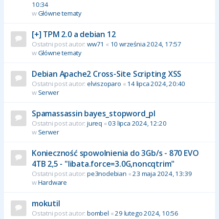
10:34
w
Główne tematy
[+] TPM 2.0 a debian 12
Ostatni post autor:
ww71
«
10 września 2024, 17:57
w
Główne tematy
Debian Apache2 Cross-Site Scripting XSS
Ostatni post autor:
elviszoparo
«
14 lipca 2024, 20:40
w
Serwer
Spamassassin bayes_stopword_pl
Ostatni post autor:
jureq
«
03 lipca 2024, 12:20
w
Serwer
Konieczność spowolnienia do 3Gb/s - 870 EVO
4TB 2,5 - "libata.force=3.0G,noncqtrim"
Ostatni post autor:
pe3nodebian
«
23 maja 2024, 13:39
w
Hardware
mokutil
Ostatni post autor:
bombel
«
29 lutego 2024, 10:56