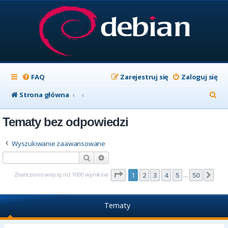
FAQ
Zarejestruj się
Zaloguj się
S
Strona główna
z
Tematy bez odpowiedzi
u
k
Wyszukiwanie zaawansowane
a
Szukaj
Wyszukiwanie zaawansowane
j
Strona
1
z
50
Znaleziono więcej niż 1000 wyników
1
2
3
4
5
50
Nas
…
Tematy