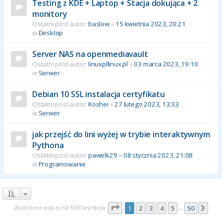
Testing z KDE + Laptop + Stacja dokująca + 2
monitory
Ostatni post autor:
baslow
«
15 kwietnia 2023, 20:21
w
Desktop
Server NAS na openmediavault
Ostatni post autor:
linuxpllinux.pl
«
03 marca 2023, 19:10
w
Serwer
Debian 10 SSL instalacja certyfikatu
Ostatni post autor:
Koshei
«
27 lutego 2023, 13:33
w
Serwer
jak przejść do lini wyżej w trybie interaktywnym
Pythona
Ostatni post autor:
pawelk29
«
08 stycznia 2023, 21:08
w
Programowanie
Strona
1
z
50
Znaleziono więcej niż 1000 wyników
1
2
3
4
5
50
Nas
…