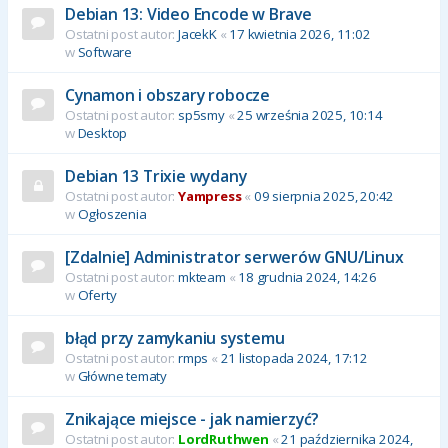
Debian 13: Video Encode w Brave
Ostatni post autor:
JacekK
«
17 kwietnia 2026, 11:02
w
Software
Cynamon i obszary robocze
Ostatni post autor:
sp5smy
«
25 września 2025, 10:14
w
Desktop
Debian 13 Trixie wydany
Ostatni post autor:
Yampress
«
09 sierpnia 2025, 20:42
w
Ogłoszenia
[Zdalnie] Administrator serwerów GNU/Linux
Ostatni post autor:
mkteam
«
18 grudnia 2024, 14:26
w
Oferty
błąd przy zamykaniu systemu
Ostatni post autor:
rmps
«
21 listopada 2024, 17:12
w
Główne tematy
Znikające miejsce - jak namierzyć?
Ostatni post autor:
LordRuthwen
«
21 października 2024,