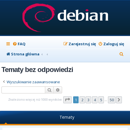
FAQ
Zarejestruj się
Zaloguj się
S
Strona główna
z
Tematy bez odpowiedzi
u
k
Wyszukiwanie zaawansowane
a
Szukaj
Wyszukiwanie zaawansowane
j
Strona
1
z
50
Znaleziono więcej niż 1000 wyników
1
2
3
4
5
50
Nas
…
Tematy