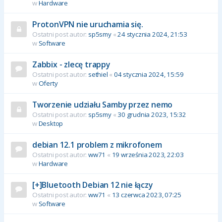
w
Hardware
ProtonVPN nie uruchamia się.
Ostatni post autor:
sp5smy
«
24 stycznia 2024, 21:53
w
Software
Zabbix - zlecę trappy
Ostatni post autor:
sethiel
«
04 stycznia 2024, 15:59
w
Oferty
Tworzenie udziału Samby przez nemo
Ostatni post autor:
sp5smy
«
30 grudnia 2023, 15:32
w
Desktop
debian 12.1 problem z mikrofonem
Ostatni post autor:
ww71
«
19 września 2023, 22:03
w
Hardware
[+]Bluetooth Debian 12 nie łączy
Ostatni post autor:
ww71
«
13 czerwca 2023, 07:25
w
Software