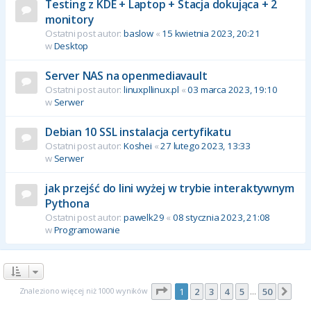
Testing z KDE + Laptop + Stacja dokująca + 2
monitory
Ostatni post autor:
baslow
«
15 kwietnia 2023, 20:21
w
Desktop
Server NAS na openmediavault
Ostatni post autor:
linuxpllinux.pl
«
03 marca 2023, 19:10
w
Serwer
Debian 10 SSL instalacja certyfikatu
Ostatni post autor:
Koshei
«
27 lutego 2023, 13:33
w
Serwer
jak przejść do lini wyżej w trybie interaktywnym
Pythona
Ostatni post autor:
pawelk29
«
08 stycznia 2023, 21:08
w
Programowanie
Strona
1
z
50
Znaleziono więcej niż 1000 wyników
1
2
3
4
5
50
Nas
…