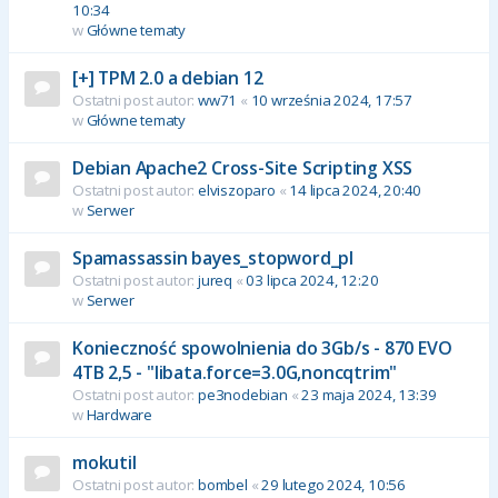
10:34
w
Główne tematy
[+] TPM 2.0 a debian 12
Ostatni post autor:
ww71
«
10 września 2024, 17:57
w
Główne tematy
Debian Apache2 Cross-Site Scripting XSS
Ostatni post autor:
elviszoparo
«
14 lipca 2024, 20:40
w
Serwer
Spamassassin bayes_stopword_pl
Ostatni post autor:
jureq
«
03 lipca 2024, 12:20
w
Serwer
Konieczność spowolnienia do 3Gb/s - 870 EVO
4TB 2,5 - "libata.force=3.0G,noncqtrim"
Ostatni post autor:
pe3nodebian
«
23 maja 2024, 13:39
w
Hardware
mokutil
Ostatni post autor:
bombel
«
29 lutego 2024, 10:56