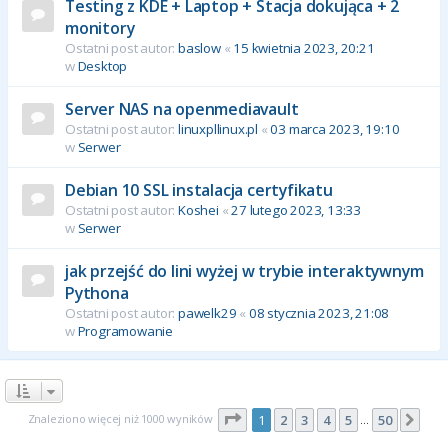
Testing z KDE + Laptop + Stacja dokująca + 2
monitory
Ostatni post autor:
baslow
«
15 kwietnia 2023, 20:21
w
Desktop
Server NAS na openmediavault
Ostatni post autor:
linuxpllinux.pl
«
03 marca 2023, 19:10
w
Serwer
Debian 10 SSL instalacja certyfikatu
Ostatni post autor:
Koshei
«
27 lutego 2023, 13:33
w
Serwer
jak przejść do lini wyżej w trybie interaktywnym
Pythona
Ostatni post autor:
pawelk29
«
08 stycznia 2023, 21:08
w
Programowanie
Strona
1
z
50
Znaleziono więcej niż 1000 wyników
1
2
3
4
5
50
Nas
…