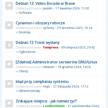
Debian 13: Video Encode w Brave
Ostatni post autor:
JacekK
«
17 kwietnia 2026, 11:02
w
Software
Cynamon i obszary robocze
Ostatni post autor:
sp5smy
«
25 września 2025, 10:14
w
Desktop
Debian 13 Trixie wydany
Ostatni post autor:
Yampress
«
09 sierpnia 2025, 20:42
w
Ogłoszenia
[Zdalnie] Administrator serwerów GNU/Linux
Ostatni post autor:
mkteam
«
18 grudnia 2024, 14:26
w
Oferty
błąd przy zamykaniu systemu
Ostatni post autor:
rmps
«
21 listopada 2024, 17:12
w
Główne tematy
Znikające miejsce - jak namierzyć?
Ostatni post autor:
LordRuthwen
«
21 października 2024,