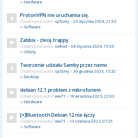
w
Hardware
ProtonVPN nie uruchamia się.
Ostatni post autor:
sp5smy
«
24 stycznia 2024, 21:53
w
Software
Zabbix - zlecę trappy
Ostatni post autor:
sethiel
«
04 stycznia 2024, 15:59
w
Oferty
Tworzenie udziału Samby przez nemo
Ostatni post autor:
sp5smy
«
30 grudnia 2023, 15:32
w
Desktop
debian 12.1 problem z mikrofonem
Ostatni post autor:
ww71
«
19 września 2023, 22:03
w
Hardware
[+]Bluetooth Debian 12 nie łączy
Ostatni post autor:
ww71
«
13 czerwca 2023, 07:25
w
Software