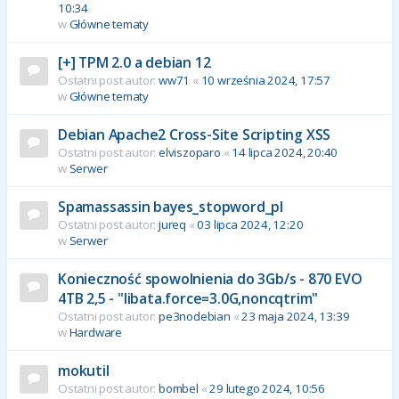
10:34
w
Główne tematy
[+] TPM 2.0 a debian 12
Ostatni post autor:
ww71
«
10 września 2024, 17:57
w
Główne tematy
Debian Apache2 Cross-Site Scripting XSS
Ostatni post autor:
elviszoparo
«
14 lipca 2024, 20:40
w
Serwer
Spamassassin bayes_stopword_pl
Ostatni post autor:
jureq
«
03 lipca 2024, 12:20
w
Serwer
Konieczność spowolnienia do 3Gb/s - 870 EVO
4TB 2,5 - "libata.force=3.0G,noncqtrim"
Ostatni post autor:
pe3nodebian
«
23 maja 2024, 13:39
w
Hardware
mokutil
Ostatni post autor:
bombel
«
29 lutego 2024, 10:56