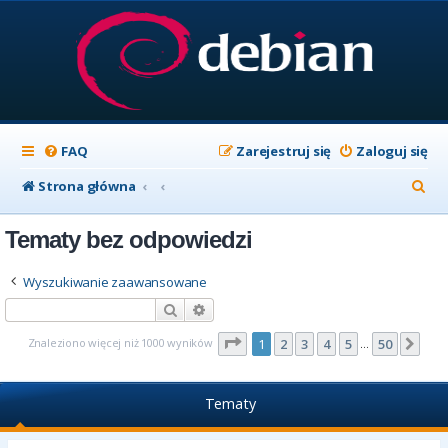
FAQ
Zarejestruj się
Zaloguj się
S
Strona główna
z
Tematy bez odpowiedzi
u
k
Wyszukiwanie zaawansowane
a
Szukaj
Wyszukiwanie zaawansowane
j
Strona
1
z
50
Znaleziono więcej niż 1000 wyników
1
2
3
4
5
50
Nas
…
Tematy