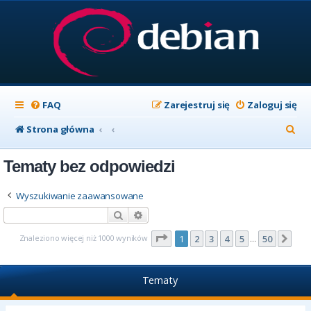
FAQ
Zarejestruj się
Zaloguj się
S
Strona główna
z
Tematy bez odpowiedzi
u
k
Wyszukiwanie zaawansowane
a
Szukaj
Wyszukiwanie zaawansowane
j
Strona
1
z
50
Znaleziono więcej niż 1000 wyników
1
2
3
4
5
50
Nas
…
Tematy