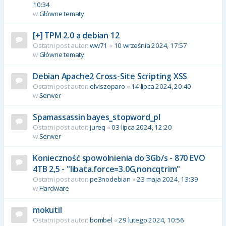
10:34
w
Główne tematy
[+] TPM 2.0 a debian 12
Ostatni post autor:
ww71
«
10 września 2024, 17:57
w
Główne tematy
Debian Apache2 Cross-Site Scripting XSS
Ostatni post autor:
elviszoparo
«
14 lipca 2024, 20:40
w
Serwer
Spamassassin bayes_stopword_pl
Ostatni post autor:
jureq
«
03 lipca 2024, 12:20
w
Serwer
Konieczność spowolnienia do 3Gb/s - 870 EVO
4TB 2,5 - "libata.force=3.0G,noncqtrim"
Ostatni post autor:
pe3nodebian
«
23 maja 2024, 13:39
w
Hardware
mokutil
Ostatni post autor:
bombel
«
29 lutego 2024, 10:56