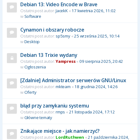
Debian 13: Video Encode w Brave
Ostatni post autor:
JacekK
«
17 kwietnia 2026, 11:02
w
Software
Cynamon i obszary robocze
Ostatni post autor:
sp5smy
«
25 września 2025, 10:14
w
Desktop
Debian 13 Trixie wydany
Ostatni post autor:
Yampress
«
09 sierpnia 2025, 20:42
w
Ogłoszenia
[Zdalnie] Administrator serwerów GNU/Linux
Ostatni post autor:
mkteam
«
18 grudnia 2024, 14:26
w
Oferty
błąd przy zamykaniu systemu
Ostatni post autor:
rmps
«
21 listopada 2024, 17:12
w
Główne tematy
Znikające miejsce - jak namierzyć?
Ostatni post autor:
LordRuthwen
«
21 października 2024,