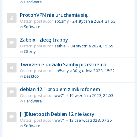
w
Hardware
ProtonVPN nie uruchamia się.
Ostatni post autor:
sp5smy
«
24 stycznia 2024, 21:53
w
Software
Zabbix - zlecę trappy
Ostatni post autor:
sethiel
«
04 stycznia 2024, 15:59
w
Oferty
Tworzenie udziału Samby przez nemo
Ostatni post autor:
sp5smy
«
30 grudnia 2023, 15:32
w
Desktop
debian 12.1 problem z mikrofonem
Ostatni post autor:
ww71
«
19 września 2023, 22:03
w
Hardware
[+]Bluetooth Debian 12 nie łączy
Ostatni post autor:
ww71
«
13 czerwca 2023, 07:25
w
Software