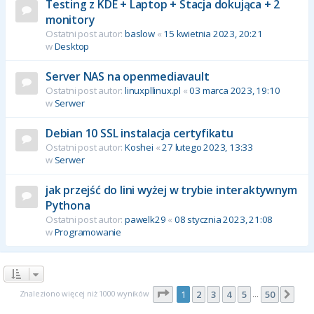
Testing z KDE + Laptop + Stacja dokująca + 2
monitory
Ostatni post autor:
baslow
«
15 kwietnia 2023, 20:21
w
Desktop
Server NAS na openmediavault
Ostatni post autor:
linuxpllinux.pl
«
03 marca 2023, 19:10
w
Serwer
Debian 10 SSL instalacja certyfikatu
Ostatni post autor:
Koshei
«
27 lutego 2023, 13:33
w
Serwer
jak przejść do lini wyżej w trybie interaktywnym
Pythona
Ostatni post autor:
pawelk29
«
08 stycznia 2023, 21:08
w
Programowanie
Strona
1
z
50
Znaleziono więcej niż 1000 wyników
1
2
3
4
5
50
Nas
…