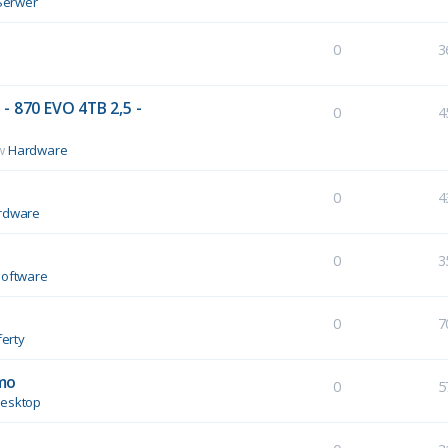
Serwer
0
3
- 870 EVO 4TB 2,5 -
0
4
 w
Hardware
0
4
rdware
0
3
Software
0
7
erty
mo
0
5
esktop