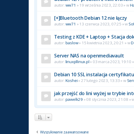
autor:
ww71
»
19 września 2023, 22:03
» w
H
[+]Bluetooth Debian 12 nie łączy
autor:
ww71
»
13 czerwca 2023, 07:25
» w
So
Testing z KDE + Laptop + Stacja do
autor:
baslow
»
15 kwietnia 2023, 20:21
» w
D
Server NAS na openmediavault
autor:
linuxpllinux.pl
»
03 marca 2023, 19:10
»
Debian 10 SSL instalacja certyfikat
autor:
Koshei
»
27 lutego 2023, 13:33
» w
Ser
jak przejść do lini wyżej w trybie 
autor:
pawelk29
»
08 stycznia 2023, 21:08
» 
Wyszukiwanie zaawansowane