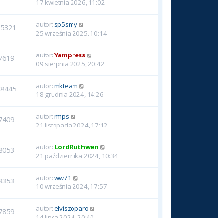
17 kwietnia 2026, 11:02
autor:
sp5smy
85321
25 września 2025, 10:14
autor:
Yampress
7619
09 sierpnia 2025, 20:42
autor:
mkteam
08445
18 grudnia 2024, 14:26
autor:
rmps
7409
21 listopada 2024, 17:12
autor:
LordRuthwen
8053
21 października 2024, 10:34
autor:
ww71
8353
10 września 2024, 17:57
autor:
elviszoparo
7859
14 lipca 2024, 20:40