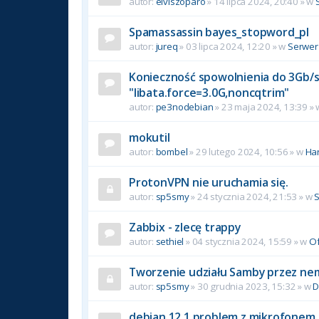
autor:
elviszoparo
»
14 lipca 2024, 20:40
» w
Spamassassin bayes_stopword_pl
autor:
jureq
»
03 lipca 2024, 12:20
» w
Serwer
Konieczność spowolnienia do 3Gb/s 
"libata.force=3.0G,noncqtrim"
autor:
pe3nodebian
»
23 maja 2024, 13:39
»
mokutil
autor:
bombel
»
29 lutego 2024, 10:56
» w
Ha
ProtonVPN nie uruchamia się.
autor:
sp5smy
»
24 stycznia 2024, 21:53
» w
Zabbix - zlecę trappy
autor:
sethiel
»
04 stycznia 2024, 15:59
» w
Of
Tworzenie udziału Samby przez ne
autor:
sp5smy
»
30 grudnia 2023, 15:32
» w
D
debian 12.1 problem z mikrofonem