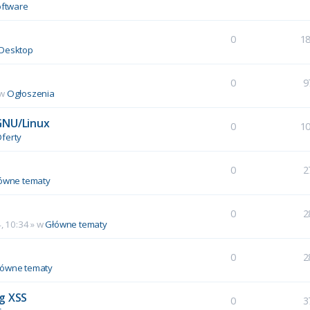
ftware
0
1
Desktop
0
9
 w
Ogłoszenia
GNU/Linux
0
1
ferty
0
2
ówne tematy
0
2
, 10:34
» w
Główne tematy
0
2
łówne tematy
g XSS
0
3