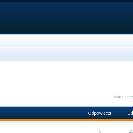
ansowane
Znaleziono w
Odpowiedzi
Od
0
2