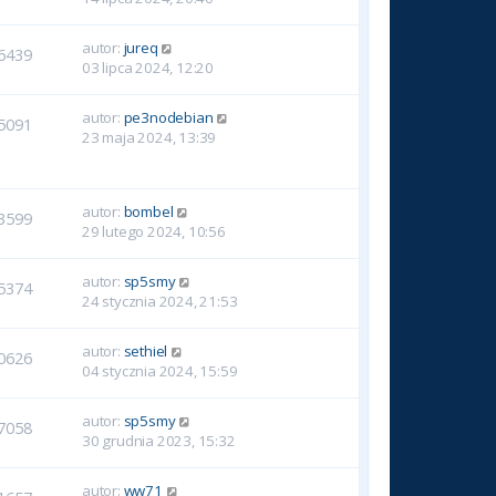
autor:
jureq
6439
03 lipca 2024, 12:20
autor:
pe3nodebian
5091
23 maja 2024, 13:39
autor:
bombel
3599
29 lutego 2024, 10:56
autor:
sp5smy
5374
24 stycznia 2024, 21:53
autor:
sethiel
0626
04 stycznia 2024, 15:59
autor:
sp5smy
7058
30 grudnia 2023, 15:32
autor:
ww71