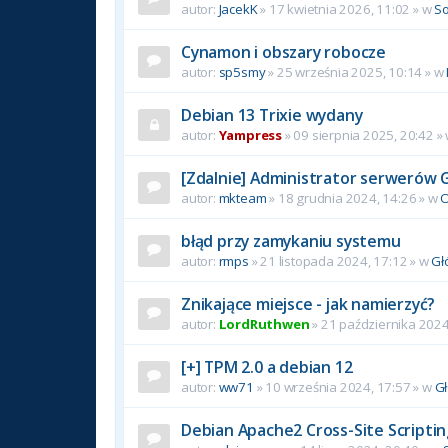
autor:
JacekK
»
17 kwietnia 2026, 11:02
» w
So
Cynamon i obszary robocze
autor:
sp5smy
»
25 września 2025, 10:14
» w
Debian 13 Trixie wydany
autor:
Yampress
»
09 sierpnia 2025, 20:42
»
[Zdalnie] Administrator serwerów 
autor:
mkteam
»
18 grudnia 2024, 14:26
» w
O
błąd przy zamykaniu systemu
autor:
rmps
»
21 listopada 2024, 17:12
» w
Gł
Znikające miejsce - jak namierzyć?
autor:
LordRuthwen
»
21 października 2024
[+] TPM 2.0 a debian 12
autor:
ww71
»
10 września 2024, 17:57
» w
G
Debian Apache2 Cross-Site Scriptin