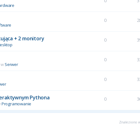
0
3
ardware
0
2
ftware
kująca + 2 monitory
0
3
esktop
0
3
 w
Serwer
u
0
3
wer
interaktywnym Pythona
0
3
w
Programowanie
Znaleziono w