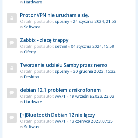
w
Hardware
ProtonVPN nie uruchamia się.
Ostatni post autor:
sp5smy
«
24 stycznia 2024, 21:53
w
Software
Zabbix - zlecę trappy
Ostatni post autor:
sethiel
«
04 stycznia 2024, 15:59
w
Oferty
Tworzenie udziału Samby przez nemo
Ostatni post autor:
sp5smy
«
30 grudnia 2023, 15:32
w
Desktop
debian 12.1 problem z mikrofonem
Ostatni post autor:
ww71
«
19 września 2023, 22:03
w
Hardware
[+]Bluetooth Debian 12 nie łączy
Ostatni post autor:
ww71
«
13 czerwca 2023, 07:25
w
Software