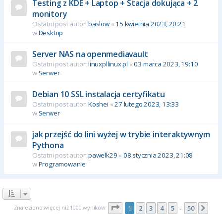
Testing z KDE + Laptop + Stacja dokująca + 2
monitory
Ostatni post autor:
baslow
«
15 kwietnia 2023, 20:21
w
Desktop
Server NAS na openmediavault
Ostatni post autor:
linuxpllinux.pl
«
03 marca 2023, 19:10
w
Serwer
Debian 10 SSL instalacja certyfikatu
Ostatni post autor:
Koshei
«
27 lutego 2023, 13:33
w
Serwer
jak przejść do lini wyżej w trybie interaktywnym
Pythona
Ostatni post autor:
pawelk29
«
08 stycznia 2023, 21:08
w
Programowanie
Strona
1
z
50
Znaleziono więcej niż 1000 wyników
1
2
3
4
5
50
Nas
…