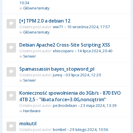
10:34
w
Główne tematy
[+] TPM 2.0 a debian 12
Ostatni post autor:
ww71
«
10 września 2024, 17:57
w
Główne tematy
Debian Apache2 Cross-Site Scripting XSS
Ostatni post autor:
elviszoparo
«
14 lipca 2024, 20:40
w
Serwer
Spamassassin bayes_stopword_pl
Ostatni post autor:
jureq
«
03 lipca 2024, 12:20
w
Serwer
Konieczność spowolnienia do 3Gb/s - 870 EVO
4TB 2,5 - "libata.force=3.0G,noncqtrim"
Ostatni post autor:
pe3nodebian
«
23 maja 2024, 13:39
w
Hardware
mokutil
Ostatni post autor:
bombel
«
29 lutego 2024, 10:56