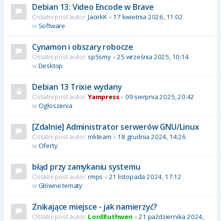
Debian 13: Video Encode w Brave
Ostatni post autor:
JacekK
«
17 kwietnia 2026, 11:02
w
Software
Cynamon i obszary robocze
Ostatni post autor:
sp5smy
«
25 września 2025, 10:14
w
Desktop
Debian 13 Trixie wydany
Ostatni post autor:
Yampress
«
09 sierpnia 2025, 20:42
w
Ogłoszenia
[Zdalnie] Administrator serwerów GNU/Linux
Ostatni post autor:
mkteam
«
18 grudnia 2024, 14:26
w
Oferty
błąd przy zamykaniu systemu
Ostatni post autor:
rmps
«
21 listopada 2024, 17:12
w
Główne tematy
Znikające miejsce - jak namierzyć?
Ostatni post autor:
LordRuthwen
«
21 października 2024,