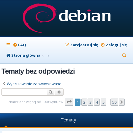
FAQ
Zarejestruj się
Zaloguj się
S
Strona główna
z
Tematy bez odpowiedzi
u
k
Wyszukiwanie zaawansowane
a
Szukaj
Wyszukiwanie zaawansowane
j
Strona
1
z
50
Znaleziono więcej niż 1000 wyników
1
2
3
4
5
50
Nas
…
Tematy