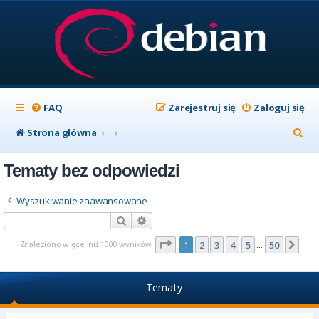
FAQ
Zarejestruj się
Zaloguj się
S
Strona główna
z
Tematy bez odpowiedzi
u
k
Wyszukiwanie zaawansowane
a
Szukaj
Wyszukiwanie zaawansowane
j
Strona
1
z
50
Znaleziono więcej niż 1000 wyników
1
2
3
4
5
50
Nas
…
Tematy