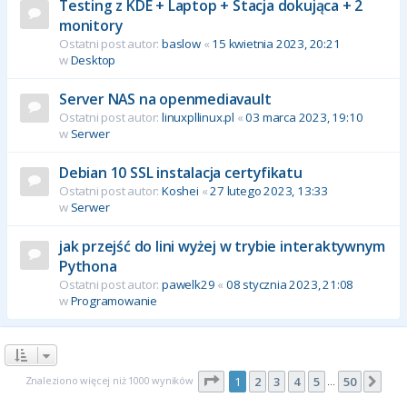
Testing z KDE + Laptop + Stacja dokująca + 2
monitory
Ostatni post autor:
baslow
«
15 kwietnia 2023, 20:21
w
Desktop
Server NAS na openmediavault
Ostatni post autor:
linuxpllinux.pl
«
03 marca 2023, 19:10
w
Serwer
Debian 10 SSL instalacja certyfikatu
Ostatni post autor:
Koshei
«
27 lutego 2023, 13:33
w
Serwer
jak przejść do lini wyżej w trybie interaktywnym
Pythona
Ostatni post autor:
pawelk29
«
08 stycznia 2023, 21:08
w
Programowanie
Strona
1
z
50
Znaleziono więcej niż 1000 wyników
1
2
3
4
5
50
Nas
…