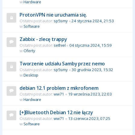
w
Hardware
ProtonVPN nie uruchamia się.
Ostatni post autor:
sp5smy
«
24 stycznia 2024, 21:53
w
Software
Zabbix - zlecę trappy
Ostatni post autor:
sethiel
«
04 stycznia 2024, 15:59
w
Oferty
Tworzenie udziału Samby przez nemo
Ostatni post autor:
sp5smy
«
30 grudnia 2023, 15:32
w
Desktop
debian 12.1 problem z mikrofonem
Ostatni post autor:
ww71
«
19 września 2023, 22:03
w
Hardware
[+]Bluetooth Debian 12 nie łączy
Ostatni post autor:
ww71
«
13 czerwca 2023, 07:25
w
Software