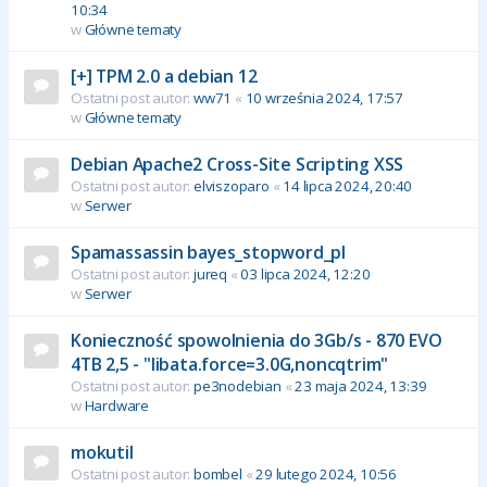
10:34
w
Główne tematy
[+] TPM 2.0 a debian 12
Ostatni post autor:
ww71
«
10 września 2024, 17:57
w
Główne tematy
Debian Apache2 Cross-Site Scripting XSS
Ostatni post autor:
elviszoparo
«
14 lipca 2024, 20:40
w
Serwer
Spamassassin bayes_stopword_pl
Ostatni post autor:
jureq
«
03 lipca 2024, 12:20
w
Serwer
Konieczność spowolnienia do 3Gb/s - 870 EVO
4TB 2,5 - "libata.force=3.0G,noncqtrim"
Ostatni post autor:
pe3nodebian
«
23 maja 2024, 13:39
w
Hardware
mokutil
Ostatni post autor:
bombel
«
29 lutego 2024, 10:56