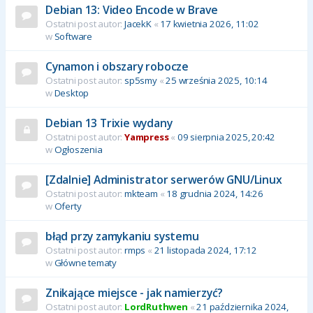
Debian 13: Video Encode w Brave
Ostatni post autor:
JacekK
«
17 kwietnia 2026, 11:02
w
Software
Cynamon i obszary robocze
Ostatni post autor:
sp5smy
«
25 września 2025, 10:14
w
Desktop
Debian 13 Trixie wydany
Ostatni post autor:
Yampress
«
09 sierpnia 2025, 20:42
w
Ogłoszenia
[Zdalnie] Administrator serwerów GNU/Linux
Ostatni post autor:
mkteam
«
18 grudnia 2024, 14:26
w
Oferty
błąd przy zamykaniu systemu
Ostatni post autor:
rmps
«
21 listopada 2024, 17:12
w
Główne tematy
Znikające miejsce - jak namierzyć?
Ostatni post autor:
LordRuthwen
«
21 października 2024,