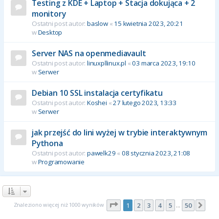
Testing z KDE + Laptop + Stacja dokująca + 2
monitory
Ostatni post autor:
baslow
«
15 kwietnia 2023, 20:21
w
Desktop
Server NAS na openmediavault
Ostatni post autor:
linuxpllinux.pl
«
03 marca 2023, 19:10
w
Serwer
Debian 10 SSL instalacja certyfikatu
Ostatni post autor:
Koshei
«
27 lutego 2023, 13:33
w
Serwer
jak przejść do lini wyżej w trybie interaktywnym
Pythona
Ostatni post autor:
pawelk29
«
08 stycznia 2023, 21:08
w
Programowanie
Strona
1
z
50
Znaleziono więcej niż 1000 wyników
1
2
3
4
5
50
Nas
…