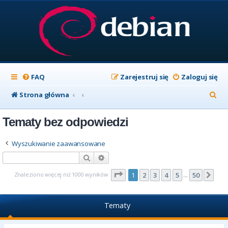
FAQ
Zarejestruj się
Zaloguj się
S
Strona główna
z
Tematy bez odpowiedzi
u
k
Wyszukiwanie zaawansowane
a
Szukaj
Wyszukiwanie zaawansowane
j
Strona
1
z
50
Znaleziono więcej niż 1000 wyników
1
2
3
4
5
50
Nas
…
Tematy