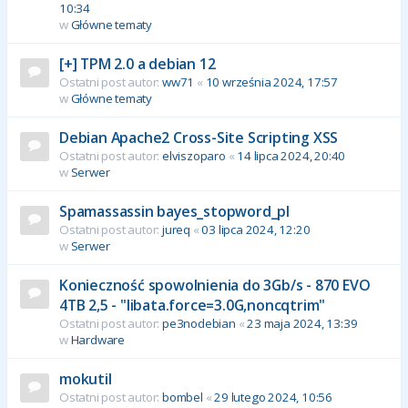
10:34
w
Główne tematy
[+] TPM 2.0 a debian 12
Ostatni post autor:
ww71
«
10 września 2024, 17:57
w
Główne tematy
Debian Apache2 Cross-Site Scripting XSS
Ostatni post autor:
elviszoparo
«
14 lipca 2024, 20:40
w
Serwer
Spamassassin bayes_stopword_pl
Ostatni post autor:
jureq
«
03 lipca 2024, 12:20
w
Serwer
Konieczność spowolnienia do 3Gb/s - 870 EVO
4TB 2,5 - "libata.force=3.0G,noncqtrim"
Ostatni post autor:
pe3nodebian
«
23 maja 2024, 13:39
w
Hardware
mokutil
Ostatni post autor:
bombel
«
29 lutego 2024, 10:56