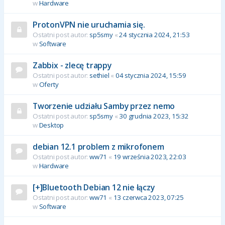
w
Hardware
ProtonVPN nie uruchamia się.
Ostatni post autor:
sp5smy
«
24 stycznia 2024, 21:53
w
Software
Zabbix - zlecę trappy
Ostatni post autor:
sethiel
«
04 stycznia 2024, 15:59
w
Oferty
Tworzenie udziału Samby przez nemo
Ostatni post autor:
sp5smy
«
30 grudnia 2023, 15:32
w
Desktop
debian 12.1 problem z mikrofonem
Ostatni post autor:
ww71
«
19 września 2023, 22:03
w
Hardware
[+]Bluetooth Debian 12 nie łączy
Ostatni post autor:
ww71
«
13 czerwca 2023, 07:25
w
Software