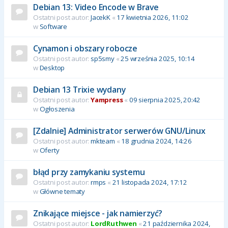
Debian 13: Video Encode w Brave
Ostatni post autor:
JacekK
«
17 kwietnia 2026, 11:02
w
Software
Cynamon i obszary robocze
Ostatni post autor:
sp5smy
«
25 września 2025, 10:14
w
Desktop
Debian 13 Trixie wydany
Ostatni post autor:
Yampress
«
09 sierpnia 2025, 20:42
w
Ogłoszenia
[Zdalnie] Administrator serwerów GNU/Linux
Ostatni post autor:
mkteam
«
18 grudnia 2024, 14:26
w
Oferty
błąd przy zamykaniu systemu
Ostatni post autor:
rmps
«
21 listopada 2024, 17:12
w
Główne tematy
Znikające miejsce - jak namierzyć?
Ostatni post autor:
LordRuthwen
«
21 października 2024,