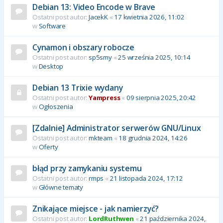
Debian 13: Video Encode w Brave
Ostatni post autor:
JacekK
«
17 kwietnia 2026, 11:02
w
Software
Cynamon i obszary robocze
Ostatni post autor:
sp5smy
«
25 września 2025, 10:14
w
Desktop
Debian 13 Trixie wydany
Ostatni post autor:
Yampress
«
09 sierpnia 2025, 20:42
w
Ogłoszenia
[Zdalnie] Administrator serwerów GNU/Linux
Ostatni post autor:
mkteam
«
18 grudnia 2024, 14:26
w
Oferty
błąd przy zamykaniu systemu
Ostatni post autor:
rmps
«
21 listopada 2024, 17:12
w
Główne tematy
Znikające miejsce - jak namierzyć?
Ostatni post autor:
LordRuthwen
«
21 października 2024,