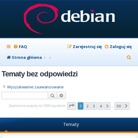
FAQ
Zarejestruj się
Zaloguj się
S
Strona główna
z
Tematy bez odpowiedzi
u
k
Wyszukiwanie zaawansowane
a
Szukaj
Wyszukiwanie zaawansowane
j
Strona
1
z
50
Znaleziono więcej niż 1000 wyników
1
2
3
4
5
50
Nas
…
Tematy