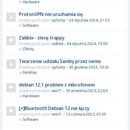
w
Hardware
ProtonVPN nie uruchamia się.
Ostatni post autor:
sp5smy
«
24 stycznia 2024, 21:53
w
Software
Zabbix - zlecę trappy
Ostatni post autor:
sethiel
«
04 stycznia 2024, 15:59
w
Oferty
Tworzenie udziału Samby przez nemo
Ostatni post autor:
sp5smy
«
30 grudnia 2023, 15:32
w
Desktop
debian 12.1 problem z mikrofonem
Ostatni post autor:
ww71
«
19 września 2023, 22:03
w
Hardware
[+]Bluetooth Debian 12 nie łączy
Ostatni post autor:
ww71
«
13 czerwca 2023, 07:25
w
Software