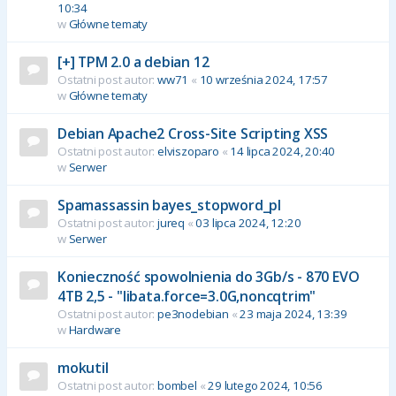
10:34
w
Główne tematy
[+] TPM 2.0 a debian 12
Ostatni post autor:
ww71
«
10 września 2024, 17:57
w
Główne tematy
Debian Apache2 Cross-Site Scripting XSS
Ostatni post autor:
elviszoparo
«
14 lipca 2024, 20:40
w
Serwer
Spamassassin bayes_stopword_pl
Ostatni post autor:
jureq
«
03 lipca 2024, 12:20
w
Serwer
Konieczność spowolnienia do 3Gb/s - 870 EVO
4TB 2,5 - "libata.force=3.0G,noncqtrim"
Ostatni post autor:
pe3nodebian
«
23 maja 2024, 13:39
w
Hardware
mokutil
Ostatni post autor:
bombel
«
29 lutego 2024, 10:56