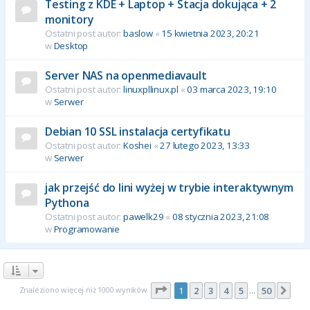
Testing z KDE + Laptop + Stacja dokująca + 2
monitory
Ostatni post autor:
baslow
«
15 kwietnia 2023, 20:21
w
Desktop
Server NAS na openmediavault
Ostatni post autor:
linuxpllinux.pl
«
03 marca 2023, 19:10
w
Serwer
Debian 10 SSL instalacja certyfikatu
Ostatni post autor:
Koshei
«
27 lutego 2023, 13:33
w
Serwer
jak przejść do lini wyżej w trybie interaktywnym
Pythona
Ostatni post autor:
pawelk29
«
08 stycznia 2023, 21:08
w
Programowanie
Strona
1
z
50
Znaleziono więcej niż 1000 wyników
1
2
3
4
5
50
Nas
…