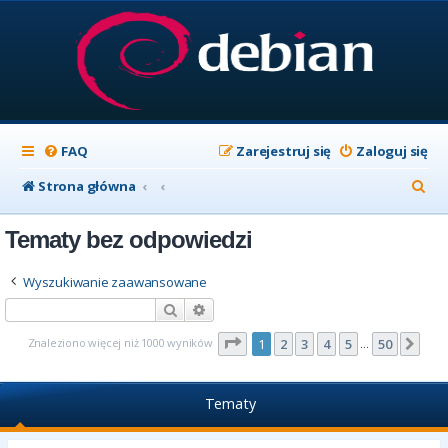
FAQ
Zarejestruj się
Zaloguj się
S
Strona główna
z
Tematy bez odpowiedzi
u
k
Wyszukiwanie zaawansowane
a
Szukaj
Wyszukiwanie zaawansowane
j
Strona
1
z
50
Znaleziono więcej niż 1000 wyników
1
2
3
4
5
50
Nas
…
Tematy