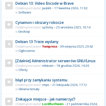
Debian 13: Video Encode w Brave
Ostatni post autor:
JacekK
«
17 kwietnia 2026, 11:02
w
Software
Cynamon i obszary robocze
Ostatni post autor:
sp5smy
«
25 września 2025, 10:14
w
Desktop
Debian 13 Trixie wydany
Ostatni post autor:
Yampress
«
09 sierpnia 2025, 20:42
w
Ogłoszenia
[Zdalnie] Administrator serwerów GNU/Linux
Ostatni post autor:
mkteam
«
18 grudnia 2024, 14:26
w
Oferty
błąd przy zamykaniu systemu
Ostatni post autor:
rmps
«
21 listopada 2024, 17:12
w
Główne tematy
Znikające miejsce - jak namierzyć?
Ostatni post autor:
LordRuthwen
«
21 października 2024,