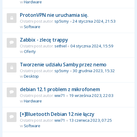
w
Hardware
ProtonVPN nie uruchamia się.
Ostatni post autor:
sp5smy
«
24 stycznia 2024, 21:53
w
Software
Zabbix - zlecę trappy
Ostatni post autor:
sethiel
«
04 stycznia 2024, 15:59
w
Oferty
Tworzenie udziału Samby przez nemo
Ostatni post autor:
sp5smy
«
30 grudnia 2023, 15:32
w
Desktop
debian 12.1 problem z mikrofonem
Ostatni post autor:
ww71
«
19 września 2023, 22:03
w
Hardware
[+]Bluetooth Debian 12 nie łączy
Ostatni post autor:
ww71
«
13 czerwca 2023, 07:25
w
Software