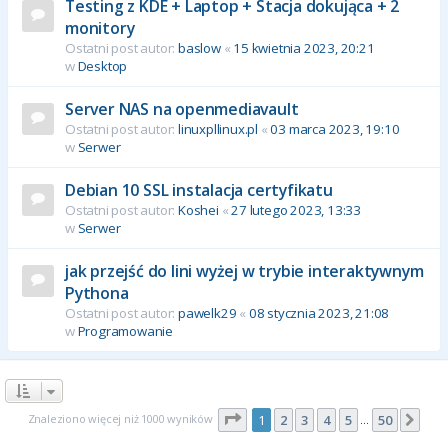
Testing z KDE + Laptop + Stacja dokująca + 2
monitory
Ostatni post autor:
baslow
«
15 kwietnia 2023, 20:21
w
Desktop
Server NAS na openmediavault
Ostatni post autor:
linuxpllinux.pl
«
03 marca 2023, 19:10
w
Serwer
Debian 10 SSL instalacja certyfikatu
Ostatni post autor:
Koshei
«
27 lutego 2023, 13:33
w
Serwer
jak przejść do lini wyżej w trybie interaktywnym
Pythona
Ostatni post autor:
pawelk29
«
08 stycznia 2023, 21:08
w
Programowanie
Strona
1
z
50
Znaleziono więcej niż 1000 wyników
1
2
3
4
5
50
Nas
…