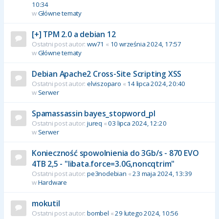
10:34
w
Główne tematy
[+] TPM 2.0 a debian 12
Ostatni post autor:
ww71
«
10 września 2024, 17:57
w
Główne tematy
Debian Apache2 Cross-Site Scripting XSS
Ostatni post autor:
elviszoparo
«
14 lipca 2024, 20:40
w
Serwer
Spamassassin bayes_stopword_pl
Ostatni post autor:
jureq
«
03 lipca 2024, 12:20
w
Serwer
Konieczność spowolnienia do 3Gb/s - 870 EVO
4TB 2,5 - "libata.force=3.0G,noncqtrim"
Ostatni post autor:
pe3nodebian
«
23 maja 2024, 13:39
w
Hardware
mokutil
Ostatni post autor:
bombel
«
29 lutego 2024, 10:56