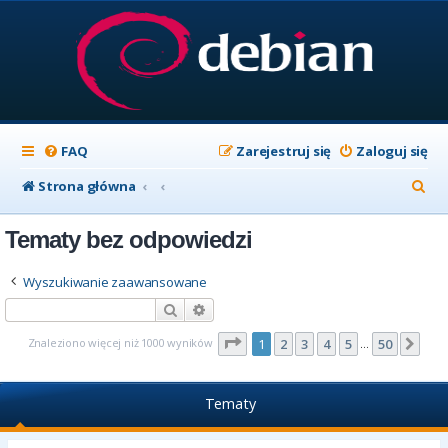
FAQ
Zarejestruj się
Zaloguj się
S
Strona główna
z
Tematy bez odpowiedzi
u
k
Wyszukiwanie zaawansowane
a
Szukaj
Wyszukiwanie zaawansowane
j
Strona
1
z
50
Znaleziono więcej niż 1000 wyników
1
2
3
4
5
50
Nas
…
Tematy