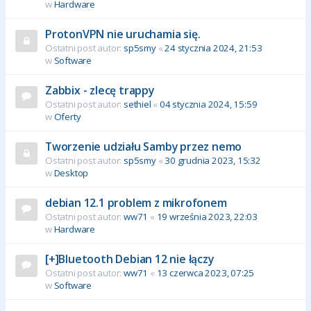
w
Hardware
ProtonVPN nie uruchamia się.
Ostatni post autor:
sp5smy
«
24 stycznia 2024, 21:53
w
Software
Zabbix - zlecę trappy
Ostatni post autor:
sethiel
«
04 stycznia 2024, 15:59
w
Oferty
Tworzenie udziału Samby przez nemo
Ostatni post autor:
sp5smy
«
30 grudnia 2023, 15:32
w
Desktop
debian 12.1 problem z mikrofonem
Ostatni post autor:
ww71
«
19 września 2023, 22:03
w
Hardware
[+]Bluetooth Debian 12 nie łączy
Ostatni post autor:
ww71
«
13 czerwca 2023, 07:25
w
Software