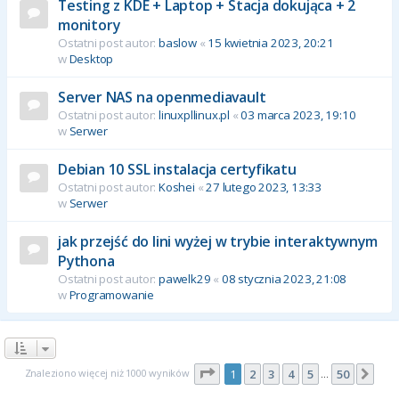
Testing z KDE + Laptop + Stacja dokująca + 2
monitory
Ostatni post autor:
baslow
«
15 kwietnia 2023, 20:21
w
Desktop
Server NAS na openmediavault
Ostatni post autor:
linuxpllinux.pl
«
03 marca 2023, 19:10
w
Serwer
Debian 10 SSL instalacja certyfikatu
Ostatni post autor:
Koshei
«
27 lutego 2023, 13:33
w
Serwer
jak przejść do lini wyżej w trybie interaktywnym
Pythona
Ostatni post autor:
pawelk29
«
08 stycznia 2023, 21:08
w
Programowanie
Strona
1
z
50
Znaleziono więcej niż 1000 wyników
1
2
3
4
5
50
Nas
…