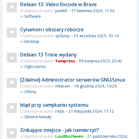
Debian 13: Video Encode w Brave
Ostatni post autor:
JacekK
«
17 kwietnia 2026, 11:02
w
Software
Cynamon i obszary robocze
Ostatni post autor:
sp5smy
«
25 września 2025, 10:14
w
Desktop
Debian 13 Trixie wydany
Ostatni post autor:
Yampress
«
09 sierpnia 2025, 20:42
w
Ogłoszenia
[Zdalnie] Administrator serwerów GNU/Linux
Ostatni post autor:
mkteam
«
18 grudnia 2024, 14:26
w
Oferty
błąd przy zamykaniu systemu
Ostatni post autor:
rmps
«
21 listopada 2024, 17:12
w
Główne tematy
Znikające miejsce - jak namierzyć?
Ostatni post autor:
LordRuthwen
«
21 października 2024,