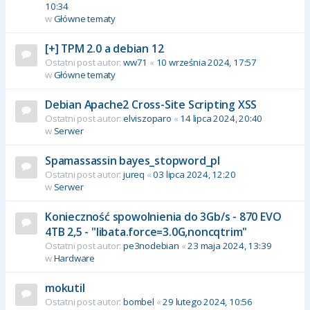
10:34
w
Główne tematy
[+] TPM 2.0 a debian 12
Ostatni post autor:
ww71
«
10 września 2024, 17:57
w
Główne tematy
Debian Apache2 Cross-Site Scripting XSS
Ostatni post autor:
elviszoparo
«
14 lipca 2024, 20:40
w
Serwer
Spamassassin bayes_stopword_pl
Ostatni post autor:
jureq
«
03 lipca 2024, 12:20
w
Serwer
Konieczność spowolnienia do 3Gb/s - 870 EVO
4TB 2,5 - "libata.force=3.0G,noncqtrim"
Ostatni post autor:
pe3nodebian
«
23 maja 2024, 13:39
w
Hardware
mokutil
Ostatni post autor:
bombel
«
29 lutego 2024, 10:56