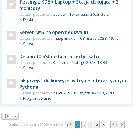
Testing z KDE + Laptop + Stacja dokująca + 2
monitory
Ostatni post autor:
baslow
«
15 kwietnia 2023, 20:21
w
Desktop
Server NAS na openmediavault
Ostatni post autor:
linuxpllinux.pl
«
03 marca 2023, 19:10
w
Serwer
Debian 10 SSL instalacja certyfikatu
Ostatni post autor:
Koshei
«
27 lutego 2023, 13:33
w
Serwer
jak przejść do lini wyżej w trybie interaktywnym
Pythona
Ostatni post autor:
pawelk29
«
08 stycznia 2023, 21:08
w
Programowanie
Strona
1
z
50
Znaleziono więcej niż 1000 wyników
1
2
3
4
5
50
Nas
…