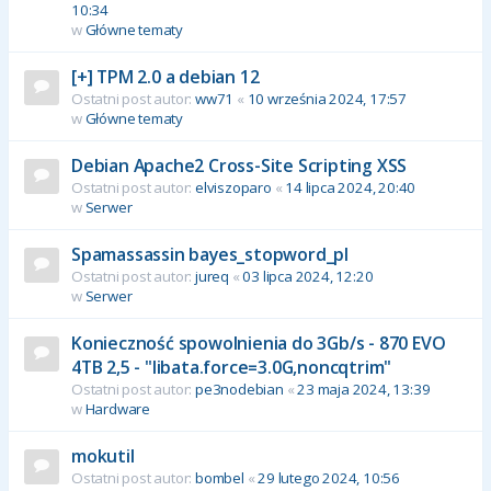
10:34
w
Główne tematy
[+] TPM 2.0 a debian 12
Ostatni post autor:
ww71
«
10 września 2024, 17:57
w
Główne tematy
Debian Apache2 Cross-Site Scripting XSS
Ostatni post autor:
elviszoparo
«
14 lipca 2024, 20:40
w
Serwer
Spamassassin bayes_stopword_pl
Ostatni post autor:
jureq
«
03 lipca 2024, 12:20
w
Serwer
Konieczność spowolnienia do 3Gb/s - 870 EVO
4TB 2,5 - "libata.force=3.0G,noncqtrim"
Ostatni post autor:
pe3nodebian
«
23 maja 2024, 13:39
w
Hardware
mokutil
Ostatni post autor:
bombel
«
29 lutego 2024, 10:56