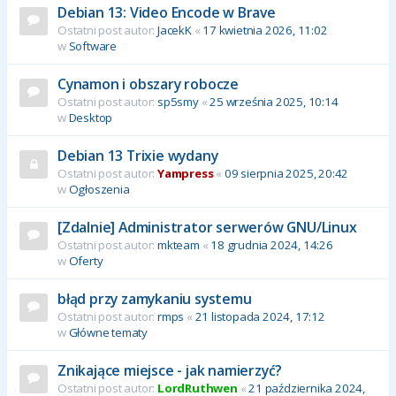
Debian 13: Video Encode w Brave
Ostatni post autor:
JacekK
«
17 kwietnia 2026, 11:02
w
Software
Cynamon i obszary robocze
Ostatni post autor:
sp5smy
«
25 września 2025, 10:14
w
Desktop
Debian 13 Trixie wydany
Ostatni post autor:
Yampress
«
09 sierpnia 2025, 20:42
w
Ogłoszenia
[Zdalnie] Administrator serwerów GNU/Linux
Ostatni post autor:
mkteam
«
18 grudnia 2024, 14:26
w
Oferty
błąd przy zamykaniu systemu
Ostatni post autor:
rmps
«
21 listopada 2024, 17:12
w
Główne tematy
Znikające miejsce - jak namierzyć?
Ostatni post autor:
LordRuthwen
«
21 października 2024,