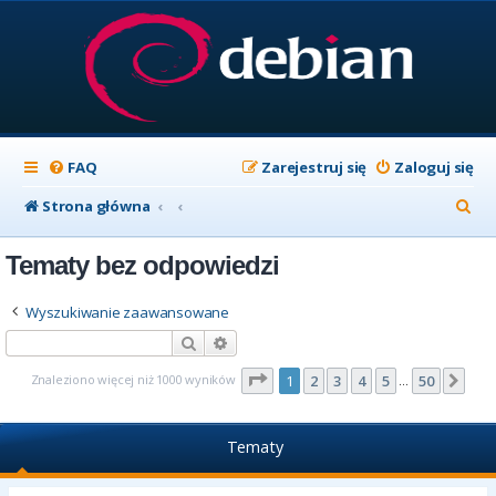
FAQ
Zarejestruj się
Zaloguj się
S
Strona główna
z
Tematy bez odpowiedzi
u
k
Wyszukiwanie zaawansowane
a
Szukaj
Wyszukiwanie zaawansowane
j
Strona
1
z
50
Znaleziono więcej niż 1000 wyników
1
2
3
4
5
50
Nas
…
Tematy