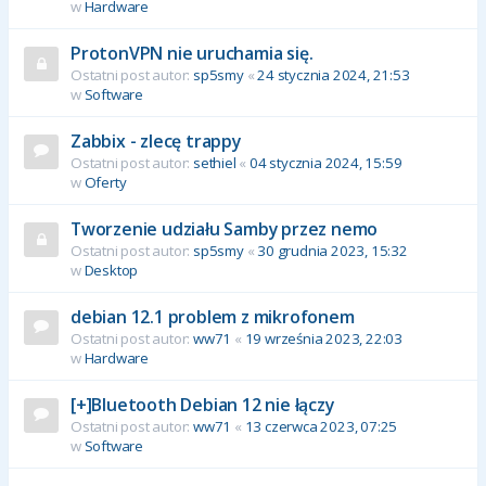
w
Hardware
ProtonVPN nie uruchamia się.
Ostatni post autor:
sp5smy
«
24 stycznia 2024, 21:53
w
Software
Zabbix - zlecę trappy
Ostatni post autor:
sethiel
«
04 stycznia 2024, 15:59
w
Oferty
Tworzenie udziału Samby przez nemo
Ostatni post autor:
sp5smy
«
30 grudnia 2023, 15:32
w
Desktop
debian 12.1 problem z mikrofonem
Ostatni post autor:
ww71
«
19 września 2023, 22:03
w
Hardware
[+]Bluetooth Debian 12 nie łączy
Ostatni post autor:
ww71
«
13 czerwca 2023, 07:25
w
Software