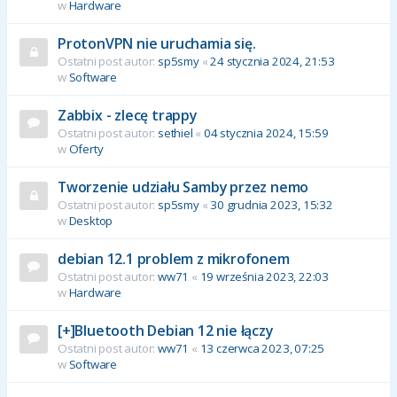
w
Hardware
ProtonVPN nie uruchamia się.
Ostatni post autor:
sp5smy
«
24 stycznia 2024, 21:53
w
Software
Zabbix - zlecę trappy
Ostatni post autor:
sethiel
«
04 stycznia 2024, 15:59
w
Oferty
Tworzenie udziału Samby przez nemo
Ostatni post autor:
sp5smy
«
30 grudnia 2023, 15:32
w
Desktop
debian 12.1 problem z mikrofonem
Ostatni post autor:
ww71
«
19 września 2023, 22:03
w
Hardware
[+]Bluetooth Debian 12 nie łączy
Ostatni post autor:
ww71
«
13 czerwca 2023, 07:25
w
Software