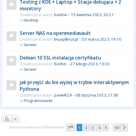
Testing z KDE + Laptop + Stacja dokująca + 2
monitory
Ostatni post autor:
baslow
«
15 kwietnia 2023, 20:21
w
Desktop
Server NAS na openmediavault
Ostatni post autor:
linuxpllinux.pl
«
03 marca 2023, 19:10
w
Serwer
Debian 10 SSL instalacja certyfikatu
Ostatni post autor:
Koshei
«
27 lutego 2023, 13:33
w
Serwer
jak przejść do lini wyżej w trybie interaktywnym
Pythona
Ostatni post autor:
pawelk29
«
08 stycznia 2023, 21:08
w
Programowanie
Strona
1
z
50
Znaleziono więcej niż 1000 wyników
1
2
3
4
5
50
Nas
…