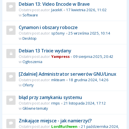
Debian 13: Video Encode w Brave
Ostatni post autor:
JacekK
«
17 kwietnia 2026, 11:02
w
Software
Cynamon i obszary robocze
Ostatni post autor:
sp5smy
«
25 września 2025, 10:14
w
Desktop
Debian 13 Trixie wydany
Ostatni post autor:
Yampress
«
09 sierpnia 2025, 20:42
w
Ogłoszenia
[Zdalnie] Administrator serwerów GNU/Linux
Ostatni post autor:
mkteam
«
18 grudnia 2024, 14:26
w
Oferty
błąd przy zamykaniu systemu
Ostatni post autor:
rmps
«
21 listopada 2024, 17:12
w
Główne tematy
Znikające miejsce - jak namierzyć?
Ostatni post autor:
LordRuthwen
«
21 października 2024,