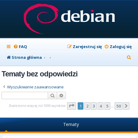
FAQ
Zarejestruj się
Zaloguj się
S
Strona główna
z
Tematy bez odpowiedzi
u
k
Wyszukiwanie zaawansowane
a
Szukaj
Wyszukiwanie zaawansowane
j
Strona
1
z
50
Znaleziono więcej niż 1000 wyników
1
2
3
4
5
50
Nas
…
Tematy