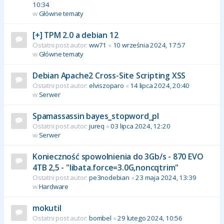
10:34
w
Główne tematy
[+] TPM 2.0 a debian 12
Ostatni post autor:
ww71
«
10 września 2024, 17:57
w
Główne tematy
Debian Apache2 Cross-Site Scripting XSS
Ostatni post autor:
elviszoparo
«
14 lipca 2024, 20:40
w
Serwer
Spamassassin bayes_stopword_pl
Ostatni post autor:
jureq
«
03 lipca 2024, 12:20
w
Serwer
Konieczność spowolnienia do 3Gb/s - 870 EVO
4TB 2,5 - "libata.force=3.0G,noncqtrim"
Ostatni post autor:
pe3nodebian
«
23 maja 2024, 13:39
w
Hardware
mokutil
Ostatni post autor:
bombel
«
29 lutego 2024, 10:56