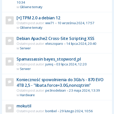
10:34
w
Główne tematy
[+] TPM 2.0 a debian 12
Ostatni post autor:
ww71
«
10 września 2024, 17:57
w
Główne tematy
Debian Apache2 Cross-Site Scripting XSS
Ostatni post autor:
elviszoparo
«
14 lipca 2024, 20:40
w
Serwer
Spamassassin bayes_stopword_pl
Ostatni post autor:
jureq
«
03 lipca 2024, 12:20
w
Serwer
Konieczność spowolnienia do 3Gb/s - 870 EVO
4TB 2,5 - "libata.force=3.0G,noncqtrim"
Ostatni post autor:
pe3nodebian
«
23 maja 2024, 13:39
w
Hardware
mokutil
Ostatni post autor:
bombel
«
29 lutego 2024, 10:56