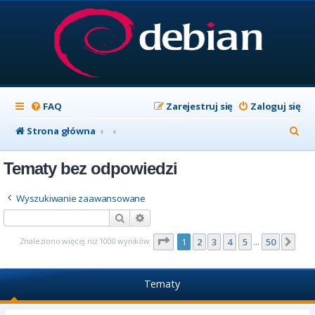
FAQ
Zarejestruj się
Zaloguj się
S
Strona główna
z
Tematy bez odpowiedzi
u
k
Wyszukiwanie zaawansowane
a
Szukaj
Wyszukiwanie zaawansowane
j
Strona
1
z
50
Znaleziono więcej niż 1000 wyników
1
2
3
4
5
50
Nas
…
Tematy