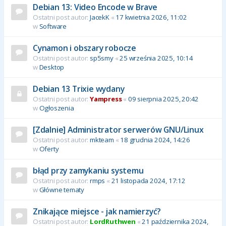
Debian 13: Video Encode w Brave
Ostatni post autor:
JacekK
«
17 kwietnia 2026, 11:02
w
Software
Cynamon i obszary robocze
Ostatni post autor:
sp5smy
«
25 września 2025, 10:14
w
Desktop
Debian 13 Trixie wydany
Ostatni post autor:
Yampress
«
09 sierpnia 2025, 20:42
w
Ogłoszenia
[Zdalnie] Administrator serwerów GNU/Linux
Ostatni post autor:
mkteam
«
18 grudnia 2024, 14:26
w
Oferty
błąd przy zamykaniu systemu
Ostatni post autor:
rmps
«
21 listopada 2024, 17:12
w
Główne tematy
Znikające miejsce - jak namierzyć?
Ostatni post autor:
LordRuthwen
«
21 października 2024,