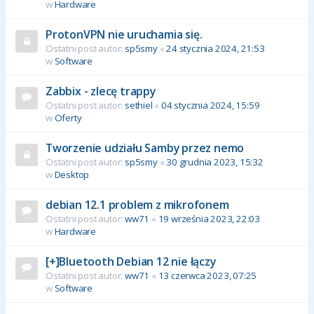
w
Hardware
ProtonVPN nie uruchamia się.
Ostatni post autor:
sp5smy
«
24 stycznia 2024, 21:53
w
Software
Zabbix - zlecę trappy
Ostatni post autor:
sethiel
«
04 stycznia 2024, 15:59
w
Oferty
Tworzenie udziału Samby przez nemo
Ostatni post autor:
sp5smy
«
30 grudnia 2023, 15:32
w
Desktop
debian 12.1 problem z mikrofonem
Ostatni post autor:
ww71
«
19 września 2023, 22:03
w
Hardware
[+]Bluetooth Debian 12 nie łączy
Ostatni post autor:
ww71
«
13 czerwca 2023, 07:25
w
Software