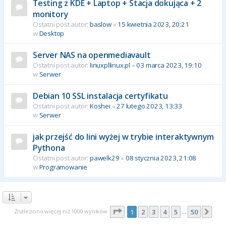
Testing z KDE + Laptop + Stacja dokująca + 2
monitory
Ostatni post autor:
baslow
«
15 kwietnia 2023, 20:21
w
Desktop
Server NAS na openmediavault
Ostatni post autor:
linuxpllinux.pl
«
03 marca 2023, 19:10
w
Serwer
Debian 10 SSL instalacja certyfikatu
Ostatni post autor:
Koshei
«
27 lutego 2023, 13:33
w
Serwer
jak przejść do lini wyżej w trybie interaktywnym
Pythona
Ostatni post autor:
pawelk29
«
08 stycznia 2023, 21:08
w
Programowanie
Strona
1
z
50
Znaleziono więcej niż 1000 wyników
1
2
3
4
5
50
Nas
…