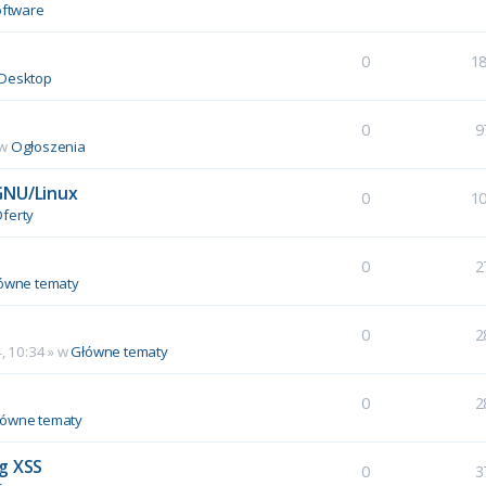
ftware
0
1
Desktop
0
9
 w
Ogłoszenia
GNU/Linux
0
1
ferty
0
2
ówne tematy
0
2
, 10:34
» w
Główne tematy
0
2
łówne tematy
g XSS
0
3