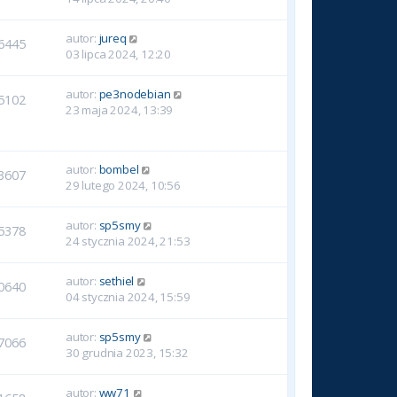
autor:
jureq
6445
03 lipca 2024, 12:20
autor:
pe3nodebian
5102
23 maja 2024, 13:39
autor:
bombel
3607
29 lutego 2024, 10:56
autor:
sp5smy
5378
24 stycznia 2024, 21:53
autor:
sethiel
0640
04 stycznia 2024, 15:59
autor:
sp5smy
7066
30 grudnia 2023, 15:32
autor:
ww71