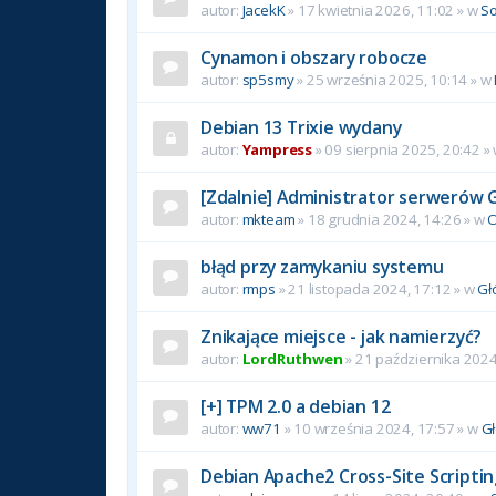
autor:
JacekK
»
17 kwietnia 2026, 11:02
» w
So
Cynamon i obszary robocze
autor:
sp5smy
»
25 września 2025, 10:14
» w
Debian 13 Trixie wydany
autor:
Yampress
»
09 sierpnia 2025, 20:42
»
[Zdalnie] Administrator serwerów 
autor:
mkteam
»
18 grudnia 2024, 14:26
» w
O
błąd przy zamykaniu systemu
autor:
rmps
»
21 listopada 2024, 17:12
» w
Gł
Znikające miejsce - jak namierzyć?
autor:
LordRuthwen
»
21 października 2024
[+] TPM 2.0 a debian 12
autor:
ww71
»
10 września 2024, 17:57
» w
G
Debian Apache2 Cross-Site Scriptin