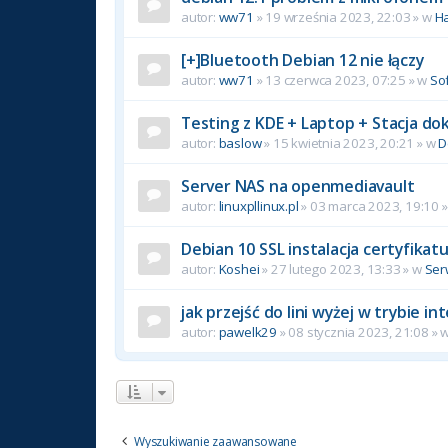
autor:
ww71
»
19 września 2023, 22:03
» w
H
[+]Bluetooth Debian 12 nie łączy
autor:
ww71
»
13 czerwca 2023, 07:25
» w
So
Testing z KDE + Laptop + Stacja do
autor:
baslow
»
15 kwietnia 2023, 20:21
» w
D
Server NAS na openmediavault
autor:
linuxpllinux.pl
»
03 marca 2023, 19:10
»
Debian 10 SSL instalacja certyfikat
autor:
Koshei
»
27 lutego 2023, 13:33
» w
Ser
jak przejść do lini wyżej w trybie 
autor:
pawelk29
»
08 stycznia 2023, 21:08
» 
Wyszukiwanie zaawansowane