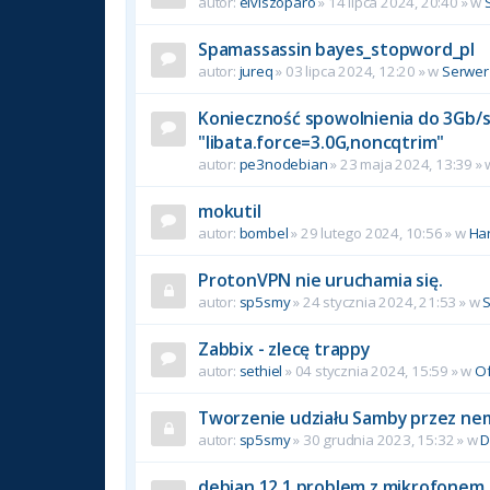
autor:
elviszoparo
»
14 lipca 2024, 20:40
» w
Spamassassin bayes_stopword_pl
autor:
jureq
»
03 lipca 2024, 12:20
» w
Serwer
Konieczność spowolnienia do 3Gb/s 
"libata.force=3.0G,noncqtrim"
autor:
pe3nodebian
»
23 maja 2024, 13:39
»
mokutil
autor:
bombel
»
29 lutego 2024, 10:56
» w
Ha
ProtonVPN nie uruchamia się.
autor:
sp5smy
»
24 stycznia 2024, 21:53
» w
Zabbix - zlecę trappy
autor:
sethiel
»
04 stycznia 2024, 15:59
» w
Of
Tworzenie udziału Samby przez ne
autor:
sp5smy
»
30 grudnia 2023, 15:32
» w
D
debian 12.1 problem z mikrofonem