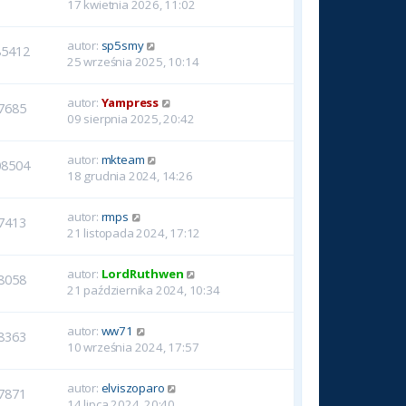
17 kwietnia 2026, 11:02
autor:
sp5smy
85412
25 września 2025, 10:14
autor:
Yampress
7685
09 sierpnia 2025, 20:42
autor:
mkteam
08504
18 grudnia 2024, 14:26
autor:
rmps
7413
21 listopada 2024, 17:12
autor:
LordRuthwen
8058
21 października 2024, 10:34
autor:
ww71
8363
10 września 2024, 17:57
autor:
elviszoparo
7871
14 lipca 2024, 20:40