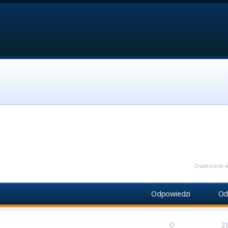
ansowane
Znaleziono w
Odpowiedzi
Od
0
2