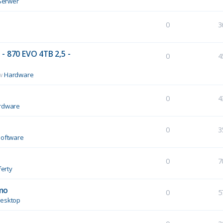
Serwer
0
3
- 870 EVO 4TB 2,5 -
0
4
 w
Hardware
0
4
rdware
0
3
Software
0
7
erty
mo
0
5
esktop