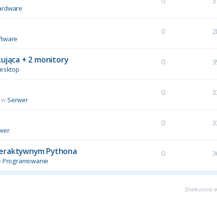
0
3
ardware
0
2
ftware
kująca + 2 monitory
0
3
esktop
0
3
 w
Serwer
u
0
3
wer
interaktywnym Pythona
0
3
w
Programowanie
Znaleziono w