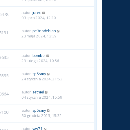
autor:
jureq
6478
03 lipca 2024, 12:20
autor:
pe3nodebian
5131
23 maja 2024, 13:39
autor:
bombel
3635
29 lutego 2024, 10:56
autor:
sp5smy
5395
24 stycznia 2024, 21:53
autor:
sethiel
0664
04 stycznia 2024, 15:59
autor:
sp5smy
7100
30 grudnia 2023, 15:32
autor:
ww71