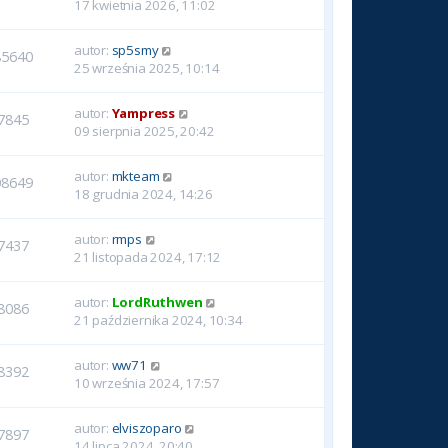
17 kwietnia 2026, 11:02
autor:
sp5smy
85640
25 września 2025, 10:14
autor:
Yampress
7845
09 sierpnia 2025, 20:42
autor:
mkteam
08649
18 grudnia 2024, 14:26
autor:
rmps
7437
21 listopada 2024, 17:12
autor:
LordRuthwen
8086
21 października 2024, 10:34
autor:
ww71
8392
10 września 2024, 17:57
autor:
elviszoparo
7897
14 lipca 2024, 20:40