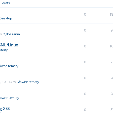
ftware
0
1
Desktop
0
9
 w
Ogłoszenia
GNU/Linux
0
1
ferty
0
2
ówne tematy
0
2
, 10:34
» w
Główne tematy
0
2
łówne tematy
g XSS
0
3