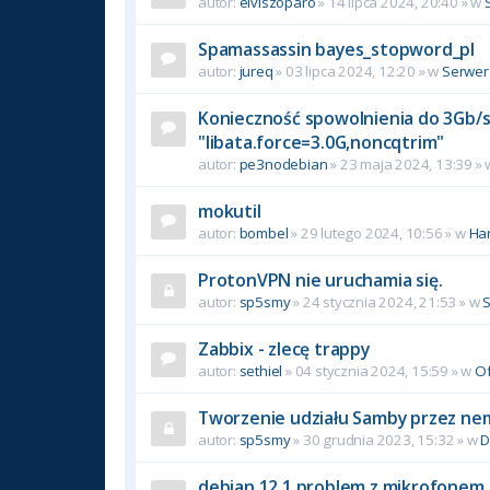
autor:
elviszoparo
»
14 lipca 2024, 20:40
» w
Spamassassin bayes_stopword_pl
autor:
jureq
»
03 lipca 2024, 12:20
» w
Serwer
Konieczność spowolnienia do 3Gb/s 
"libata.force=3.0G,noncqtrim"
autor:
pe3nodebian
»
23 maja 2024, 13:39
»
mokutil
autor:
bombel
»
29 lutego 2024, 10:56
» w
Ha
ProtonVPN nie uruchamia się.
autor:
sp5smy
»
24 stycznia 2024, 21:53
» w
Zabbix - zlecę trappy
autor:
sethiel
»
04 stycznia 2024, 15:59
» w
Of
Tworzenie udziału Samby przez ne
autor:
sp5smy
»
30 grudnia 2023, 15:32
» w
D
debian 12.1 problem z mikrofonem