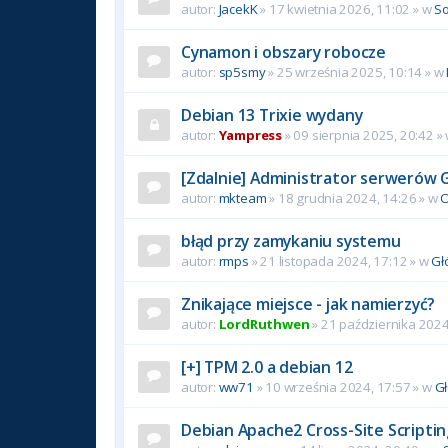
autor:
JacekK
»
17 kwietnia 2026, 11:02
» w
So
Cynamon i obszary robocze
autor:
sp5smy
»
25 września 2025, 10:14
» w
Debian 13 Trixie wydany
autor:
Yampress
»
09 sierpnia 2025, 20:42
»
[Zdalnie] Administrator serwerów 
autor:
mkteam
»
18 grudnia 2024, 14:26
» w
O
błąd przy zamykaniu systemu
autor:
rmps
»
21 listopada 2024, 17:12
» w
Gł
Znikające miejsce - jak namierzyć?
autor:
LordRuthwen
»
21 października 2024
[+] TPM 2.0 a debian 12
autor:
ww71
»
10 września 2024, 17:57
» w
G
Debian Apache2 Cross-Site Scriptin