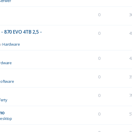
Serwer
0
3
- 870 EVO 4TB 2,5 -
0
4
 w
Hardware
0
4
rdware
0
3
Software
0
7
erty
mo
0
5
esktop