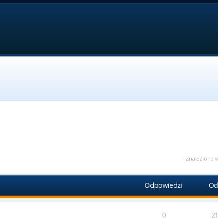
ansowane
Znaleziono w
Odpowiedzi
Od
0
2