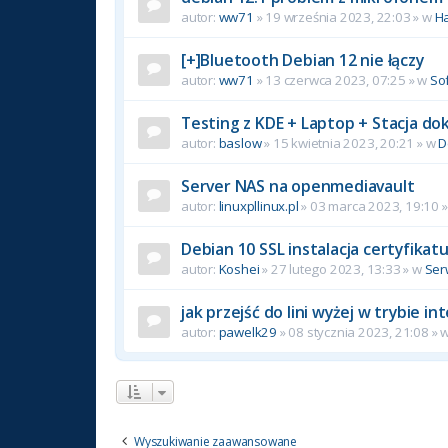
autor:
ww71
»
19 września 2023, 22:03
» w
H
[+]Bluetooth Debian 12 nie łączy
autor:
ww71
»
13 czerwca 2023, 07:25
» w
So
Testing z KDE + Laptop + Stacja do
autor:
baslow
»
15 kwietnia 2023, 20:21
» w
D
Server NAS na openmediavault
autor:
linuxpllinux.pl
»
03 marca 2023, 19:10
»
Debian 10 SSL instalacja certyfikat
autor:
Koshei
»
27 lutego 2023, 13:33
» w
Ser
jak przejść do lini wyżej w trybie 
autor:
pawelk29
»
08 stycznia 2023, 21:08
» 
Wyszukiwanie zaawansowane