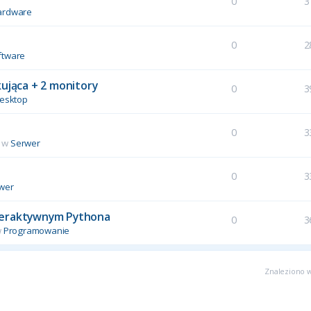
0
3
ardware
0
2
ftware
kująca + 2 monitory
0
3
esktop
0
3
 w
Serwer
u
0
3
wer
interaktywnym Pythona
0
3
w
Programowanie
Znaleziono w