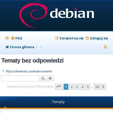
FAQ
Zarejestruj się
Zaloguj się
S
Strona główna
z
Tematy bez odpowiedzi
u
k
Wyszukiwanie zaawansowane
a
Szukaj
Wyszukiwanie zaawansowane
j
Strona
1
z
50
Znaleziono więcej niż 1000 wyników
1
2
3
4
5
50
Nas
…
Tematy