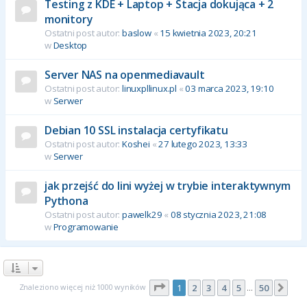
Testing z KDE + Laptop + Stacja dokująca + 2
monitory
Ostatni post autor:
baslow
«
15 kwietnia 2023, 20:21
w
Desktop
Server NAS na openmediavault
Ostatni post autor:
linuxpllinux.pl
«
03 marca 2023, 19:10
w
Serwer
Debian 10 SSL instalacja certyfikatu
Ostatni post autor:
Koshei
«
27 lutego 2023, 13:33
w
Serwer
jak przejść do lini wyżej w trybie interaktywnym
Pythona
Ostatni post autor:
pawelk29
«
08 stycznia 2023, 21:08
w
Programowanie
Strona
1
z
50
Znaleziono więcej niż 1000 wyników
1
2
3
4
5
50
Nas
…