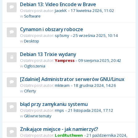
Debian 13: Video Encode w Brave
Ostatni post autor:
JacekK
«
17 kwietnia 2026, 11:02
w
Software
Cynamon i obszary robocze
Ostatni post autor:
sp5smy
«
25 września 2025, 10:14
w
Desktop
Debian 13 Trixie wydany
Ostatni post autor:
Yampress
«
09 sierpnia 2025, 20:42
w
Ogłoszenia
[Zdalnie] Administrator serwerów GNU/Linux
Ostatni post autor:
mkteam
«
18 grudnia 2024, 14:26
w
Oferty
błąd przy zamykaniu systemu
Ostatni post autor:
rmps
«
21 listopada 2024, 17:12
w
Główne tematy
Znikające miejsce - jak namierzyć?
Ostatni post autor:
LordRuthwen
«
21 października 2024,