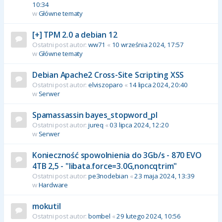
10:34
w
Główne tematy
[+] TPM 2.0 a debian 12
Ostatni post autor:
ww71
«
10 września 2024, 17:57
w
Główne tematy
Debian Apache2 Cross-Site Scripting XSS
Ostatni post autor:
elviszoparo
«
14 lipca 2024, 20:40
w
Serwer
Spamassassin bayes_stopword_pl
Ostatni post autor:
jureq
«
03 lipca 2024, 12:20
w
Serwer
Konieczność spowolnienia do 3Gb/s - 870 EVO
4TB 2,5 - "libata.force=3.0G,noncqtrim"
Ostatni post autor:
pe3nodebian
«
23 maja 2024, 13:39
w
Hardware
mokutil
Ostatni post autor:
bombel
«
29 lutego 2024, 10:56