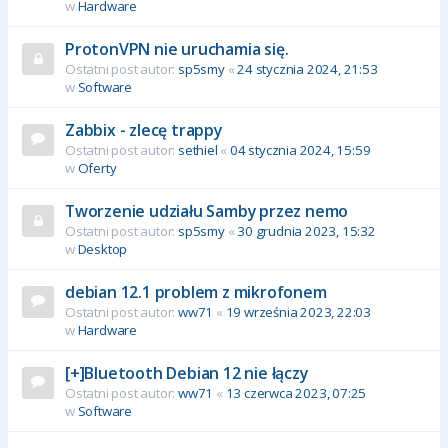
w
Hardware
ProtonVPN nie uruchamia się.
Ostatni post autor:
sp5smy
«
24 stycznia 2024, 21:53
w
Software
Zabbix - zlecę trappy
Ostatni post autor:
sethiel
«
04 stycznia 2024, 15:59
w
Oferty
Tworzenie udziału Samby przez nemo
Ostatni post autor:
sp5smy
«
30 grudnia 2023, 15:32
w
Desktop
debian 12.1 problem z mikrofonem
Ostatni post autor:
ww71
«
19 września 2023, 22:03
w
Hardware
[+]Bluetooth Debian 12 nie łączy
Ostatni post autor:
ww71
«
13 czerwca 2023, 07:25
w
Software