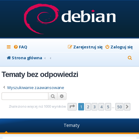
FAQ
Zarejestruj się
Zaloguj się
S
Strona główna
z
Tematy bez odpowiedzi
u
k
Wyszukiwanie zaawansowane
a
Szukaj
Wyszukiwanie zaawansowane
j
Strona
1
z
50
Znaleziono więcej niż 1000 wyników
1
2
3
4
5
50
Nas
…
Tematy