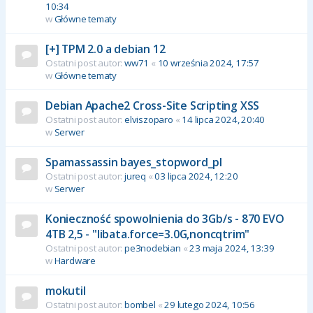
10:34
w
Główne tematy
[+] TPM 2.0 a debian 12
Ostatni post autor:
ww71
«
10 września 2024, 17:57
w
Główne tematy
Debian Apache2 Cross-Site Scripting XSS
Ostatni post autor:
elviszoparo
«
14 lipca 2024, 20:40
w
Serwer
Spamassassin bayes_stopword_pl
Ostatni post autor:
jureq
«
03 lipca 2024, 12:20
w
Serwer
Konieczność spowolnienia do 3Gb/s - 870 EVO
4TB 2,5 - "libata.force=3.0G,noncqtrim"
Ostatni post autor:
pe3nodebian
«
23 maja 2024, 13:39
w
Hardware
mokutil
Ostatni post autor:
bombel
«
29 lutego 2024, 10:56