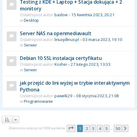
Testing z KDE + Laptop + Stacja dokująca + 2
monitory
Ostatni post autor:
baslow
«
15 kwietnia 2023, 20:21
w
Desktop
Server NAS na openmediavault
Ostatni post autor:
linuxpllinux.pl
«
03 marca 2023, 19:10
w
Serwer
Debian 10 SSL instalacja certyfikatu
Ostatni post autor:
Koshei
«
27 lutego 2023, 13:33
w
Serwer
jak przejść do lini wyżej w trybie interaktywnym
Pythona
Ostatni post autor:
pawelk29
«
08 stycznia 2023, 21:08
w
Programowanie
Strona
1
z
50
Znaleziono więcej niż 1000 wyników
1
2
3
4
5
50
Nas
…