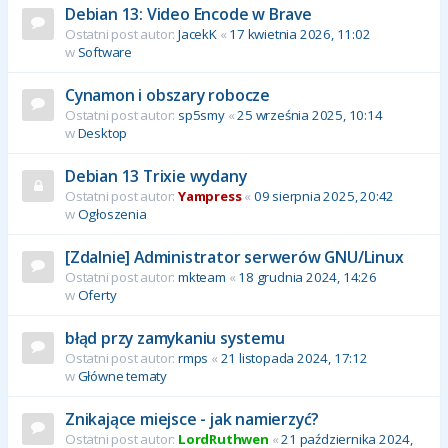
Debian 13: Video Encode w Brave
Ostatni post autor:
JacekK
«
17 kwietnia 2026, 11:02
w
Software
Cynamon i obszary robocze
Ostatni post autor:
sp5smy
«
25 września 2025, 10:14
w
Desktop
Debian 13 Trixie wydany
Ostatni post autor:
Yampress
«
09 sierpnia 2025, 20:42
w
Ogłoszenia
[Zdalnie] Administrator serwerów GNU/Linux
Ostatni post autor:
mkteam
«
18 grudnia 2024, 14:26
w
Oferty
błąd przy zamykaniu systemu
Ostatni post autor:
rmps
«
21 listopada 2024, 17:12
w
Główne tematy
Znikające miejsce - jak namierzyć?
Ostatni post autor:
LordRuthwen
«
21 października 2024,