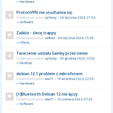
w
Hardware
ProtonVPN nie uruchamia się.
Ostatni post autor:
sp5smy
«
24 stycznia 2024, 21:53
w
Software
Zabbix - zlecę trappy
Ostatni post autor:
sethiel
«
04 stycznia 2024, 15:59
w
Oferty
Tworzenie udziału Samby przez nemo
Ostatni post autor:
sp5smy
«
30 grudnia 2023, 15:32
w
Desktop
debian 12.1 problem z mikrofonem
Ostatni post autor:
ww71
«
19 września 2023, 22:03
w
Hardware
[+]Bluetooth Debian 12 nie łączy
Ostatni post autor:
ww71
«
13 czerwca 2023, 07:25
w
Software