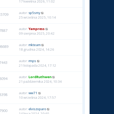
17 kwietnia 2026, 11:02
autor:
sp5smy
85709
25 września 2025, 10:14
autor:
Yampress
7887
09 sierpnia 2025, 20:42
autor:
mkteam
08689
18 grudnia 2024, 14:26
autor:
rmps
7443
21 listopada 2024, 17:12
autor:
LordRuthwen
8094
21 października 2024, 10:34
autor:
ww71
8398
10 września 2024, 17:57
autor:
elviszoparo
7900
14 lipca 2024, 20:40