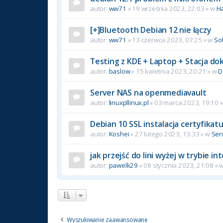
autor:
ww71
»
19 września 2023, 22:03
» w
H
[+]Bluetooth Debian 12 nie łączy
autor:
ww71
»
13 czerwca 2023, 07:25
» w
So
Testing z KDE + Laptop + Stacja do
autor:
baslow
»
15 kwietnia 2023, 20:21
» w
D
Server NAS na openmediavault
autor:
linuxpllinux.pl
»
03 marca 2023, 19:10
»
Debian 10 SSL instalacja certyfikat
autor:
Koshei
»
27 lutego 2023, 13:33
» w
Ser
jak przejść do lini wyżej w trybie 
autor:
pawelk29
»
08 stycznia 2023, 21:08
» 
Wyszukiwanie zaawansowane