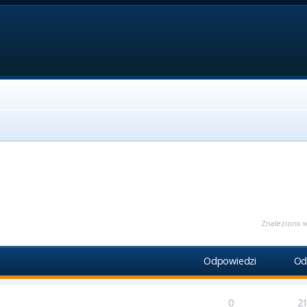
ansowane
Znaleziono w
Odpowiedzi
Od
0
2