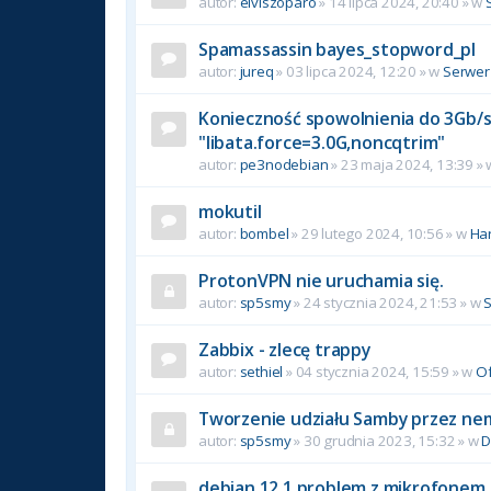
autor:
elviszoparo
»
14 lipca 2024, 20:40
» w
Spamassassin bayes_stopword_pl
autor:
jureq
»
03 lipca 2024, 12:20
» w
Serwer
Konieczność spowolnienia do 3Gb/s 
"libata.force=3.0G,noncqtrim"
autor:
pe3nodebian
»
23 maja 2024, 13:39
»
mokutil
autor:
bombel
»
29 lutego 2024, 10:56
» w
Ha
ProtonVPN nie uruchamia się.
autor:
sp5smy
»
24 stycznia 2024, 21:53
» w
Zabbix - zlecę trappy
autor:
sethiel
»
04 stycznia 2024, 15:59
» w
Of
Tworzenie udziału Samby przez ne
autor:
sp5smy
»
30 grudnia 2023, 15:32
» w
D
debian 12.1 problem z mikrofonem