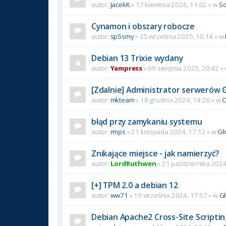
autor:
JacekK
»
17 kwietnia 2026, 11:02
» w
So
Cynamon i obszary robocze
autor:
sp5smy
»
25 września 2025, 10:14
» w
Debian 13 Trixie wydany
autor:
Yampress
»
09 sierpnia 2025, 20:42
»
[Zdalnie] Administrator serwerów 
autor:
mkteam
»
18 grudnia 2024, 14:26
» w
O
błąd przy zamykaniu systemu
autor:
rmps
»
21 listopada 2024, 17:12
» w
Gł
Znikające miejsce - jak namierzyć?
autor:
LordRuthwen
»
21 października 2024
[+] TPM 2.0 a debian 12
autor:
ww71
»
10 września 2024, 17:57
» w
G
Debian Apache2 Cross-Site Scriptin