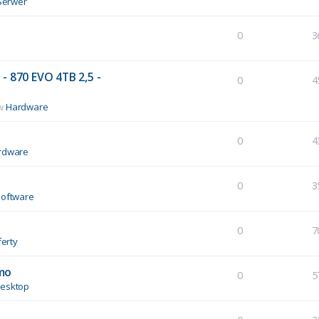
Serwer
0
3
- 870 EVO 4TB 2,5 -
0
4
 w
Hardware
0
4
rdware
0
3
Software
0
7
erty
mo
0
5
esktop