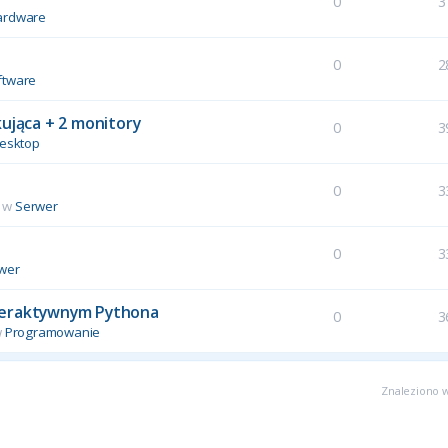
0
3
ardware
0
2
ftware
kująca + 2 monitory
0
3
esktop
0
3
 w
Serwer
u
0
3
wer
interaktywnym Pythona
0
3
w
Programowanie
Znaleziono w