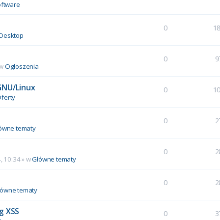
ftware
0
1
Desktop
0
9
 w
Ogłoszenia
GNU/Linux
0
1
ferty
0
2
ówne tematy
0
2
, 10:34
» w
Główne tematy
0
2
łówne tematy
g XSS
0
3