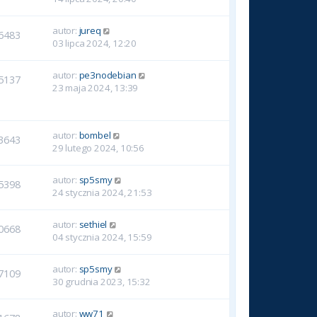
autor:
jureq
6483
03 lipca 2024, 12:20
autor:
pe3nodebian
5137
23 maja 2024, 13:39
autor:
bombel
3643
29 lutego 2024, 10:56
autor:
sp5smy
5398
24 stycznia 2024, 21:53
autor:
sethiel
0668
04 stycznia 2024, 15:59
autor:
sp5smy
7109
30 grudnia 2023, 15:32
autor:
ww71