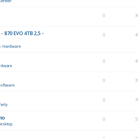
Serwer
0
3
- 870 EVO 4TB 2,5 -
0
4
 w
Hardware
0
4
rdware
0
3
Software
0
7
erty
mo
0
5
esktop