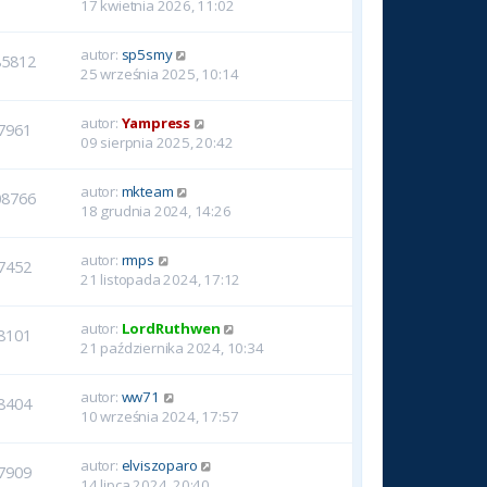
17 kwietnia 2026, 11:02
autor:
sp5smy
85812
25 września 2025, 10:14
autor:
Yampress
7961
09 sierpnia 2025, 20:42
autor:
mkteam
08766
18 grudnia 2024, 14:26
autor:
rmps
7452
21 listopada 2024, 17:12
autor:
LordRuthwen
8101
21 października 2024, 10:34
autor:
ww71
8404
10 września 2024, 17:57
autor:
elviszoparo
7909
14 lipca 2024, 20:40