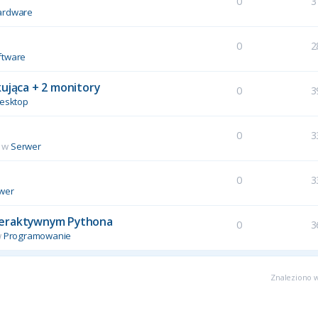
0
3
ardware
0
2
ftware
kująca + 2 monitory
0
3
esktop
0
3
 w
Serwer
u
0
3
wer
interaktywnym Pythona
0
3
w
Programowanie
Znaleziono w