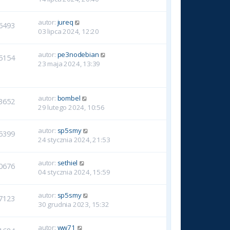
autor:
jureq
6493
03 lipca 2024, 12:20
autor:
pe3nodebian
5154
23 maja 2024, 13:39
autor:
bombel
3652
29 lutego 2024, 10:56
autor:
sp5smy
5399
24 stycznia 2024, 21:53
autor:
sethiel
0676
04 stycznia 2024, 15:59
autor:
sp5smy
7123
30 grudnia 2023, 15:32
autor:
ww71