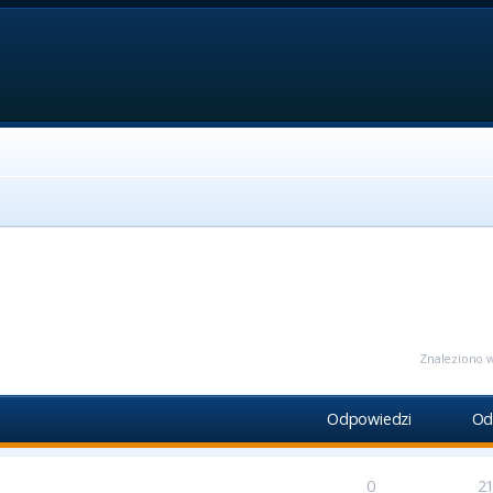
ansowane
Znaleziono w
Odpowiedzi
Od
0
2