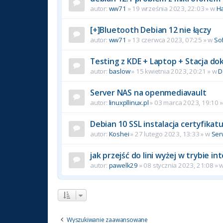
autor:
ww71
»
19 września 2023, 22:03
» w
H
[+]Bluetooth Debian 12 nie łączy
autor:
ww71
»
13 czerwca 2023, 07:25
» w
So
Testing z KDE + Laptop + Stacja do
autor:
baslow
»
15 kwietnia 2023, 20:21
» w
D
Server NAS na openmediavault
autor:
linuxpllinux.pl
»
03 marca 2023, 19:10
»
Debian 10 SSL instalacja certyfikat
autor:
Koshei
»
27 lutego 2023, 13:33
» w
Ser
jak przejść do lini wyżej w trybie 
autor:
pawelk29
»
08 stycznia 2023, 21:08
» 
Wyszukiwanie zaawansowane