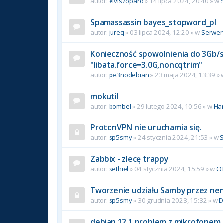
autor:
elviszoparo
»
14 lipca 2024, 20:40
» w
Spamassassin bayes_stopword_pl
autor:
jureq
»
03 lipca 2024, 12:20
» w
Serwer
Konieczność spowolnienia do 3Gb/s 
"libata.force=3.0G,noncqtrim"
autor:
pe3nodebian
»
23 maja 2024, 13:39
»
mokutil
autor:
bombel
»
29 lutego 2024, 10:56
» w
Ha
ProtonVPN nie uruchamia się.
autor:
sp5smy
»
24 stycznia 2024, 21:53
» w
Zabbix - zlecę trappy
autor:
sethiel
»
04 stycznia 2024, 15:59
» w
Of
Tworzenie udziału Samby przez ne
autor:
sp5smy
»
30 grudnia 2023, 15:32
» w
D
debian 12.1 problem z mikrofonem