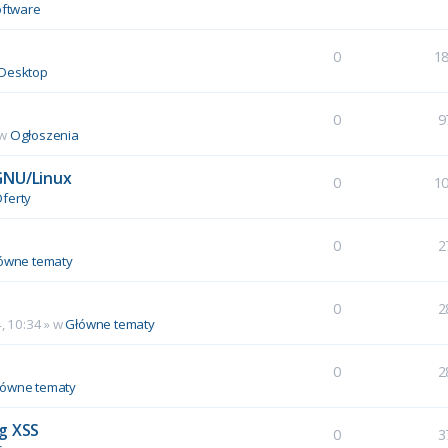
ftware
0
1
Desktop
0
9
 w
Ogłoszenia
GNU/Linux
0
1
ferty
0
2
ówne tematy
0
2
, 10:34
» w
Główne tematy
0
2
łówne tematy
g XSS
0
3