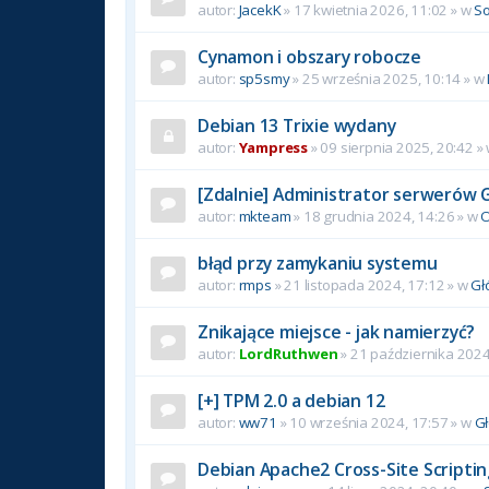
autor:
JacekK
»
17 kwietnia 2026, 11:02
» w
So
Cynamon i obszary robocze
autor:
sp5smy
»
25 września 2025, 10:14
» w
Debian 13 Trixie wydany
autor:
Yampress
»
09 sierpnia 2025, 20:42
»
[Zdalnie] Administrator serwerów 
autor:
mkteam
»
18 grudnia 2024, 14:26
» w
O
błąd przy zamykaniu systemu
autor:
rmps
»
21 listopada 2024, 17:12
» w
Gł
Znikające miejsce - jak namierzyć?
autor:
LordRuthwen
»
21 października 2024
[+] TPM 2.0 a debian 12
autor:
ww71
»
10 września 2024, 17:57
» w
G
Debian Apache2 Cross-Site Scriptin