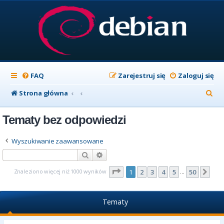
FAQ
Zarejestruj się
Zaloguj się
S
Strona główna
z
Tematy bez odpowiedzi
u
k
Wyszukiwanie zaawansowane
a
Szukaj
Wyszukiwanie zaawansowane
j
Strona
1
z
50
Znaleziono więcej niż 1000 wyników
1
2
3
4
5
50
Nas
…
Tematy