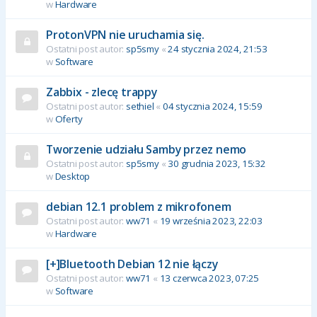
w
Hardware
ProtonVPN nie uruchamia się.
Ostatni post autor:
sp5smy
«
24 stycznia 2024, 21:53
w
Software
Zabbix - zlecę trappy
Ostatni post autor:
sethiel
«
04 stycznia 2024, 15:59
w
Oferty
Tworzenie udziału Samby przez nemo
Ostatni post autor:
sp5smy
«
30 grudnia 2023, 15:32
w
Desktop
debian 12.1 problem z mikrofonem
Ostatni post autor:
ww71
«
19 września 2023, 22:03
w
Hardware
[+]Bluetooth Debian 12 nie łączy
Ostatni post autor:
ww71
«
13 czerwca 2023, 07:25
w
Software