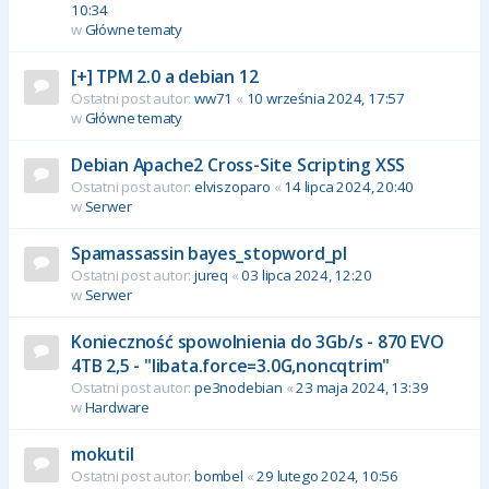
10:34
w
Główne tematy
[+] TPM 2.0 a debian 12
Ostatni post autor:
ww71
«
10 września 2024, 17:57
w
Główne tematy
Debian Apache2 Cross-Site Scripting XSS
Ostatni post autor:
elviszoparo
«
14 lipca 2024, 20:40
w
Serwer
Spamassassin bayes_stopword_pl
Ostatni post autor:
jureq
«
03 lipca 2024, 12:20
w
Serwer
Konieczność spowolnienia do 3Gb/s - 870 EVO
4TB 2,5 - "libata.force=3.0G,noncqtrim"
Ostatni post autor:
pe3nodebian
«
23 maja 2024, 13:39
w
Hardware
mokutil
Ostatni post autor:
bombel
«
29 lutego 2024, 10:56