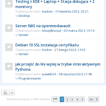
Testing z KDE + Laptop + Stacja dokująca + 2
monitory
Ostatni post autor:
baslow
«
15 kwietnia 2023, 20:21
w
Desktop
Server NAS na openmediavault
Ostatni post autor:
linuxpllinux.pl
«
03 marca 2023, 19:10
w
Serwer
Debian 10 SSL instalacja certyfikatu
Ostatni post autor:
Koshei
«
27 lutego 2023, 13:33
w
Serwer
jak przejść do lini wyżej w trybie interaktywnym
Pythona
Ostatni post autor:
pawelk29
«
08 stycznia 2023, 21:08
w
Programowanie
Strona
1
z
50
Znaleziono więcej niż 1000 wyników
1
2
3
4
5
50
Nas
…