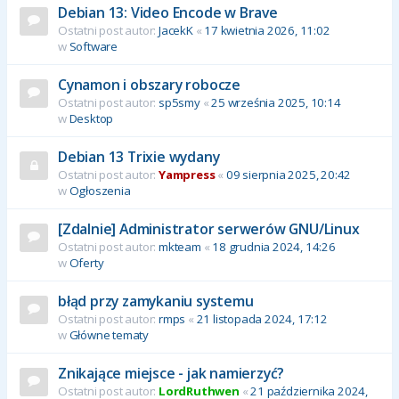
Debian 13: Video Encode w Brave
Ostatni post autor:
JacekK
«
17 kwietnia 2026, 11:02
w
Software
Cynamon i obszary robocze
Ostatni post autor:
sp5smy
«
25 września 2025, 10:14
w
Desktop
Debian 13 Trixie wydany
Ostatni post autor:
Yampress
«
09 sierpnia 2025, 20:42
w
Ogłoszenia
[Zdalnie] Administrator serwerów GNU/Linux
Ostatni post autor:
mkteam
«
18 grudnia 2024, 14:26
w
Oferty
błąd przy zamykaniu systemu
Ostatni post autor:
rmps
«
21 listopada 2024, 17:12
w
Główne tematy
Znikające miejsce - jak namierzyć?
Ostatni post autor:
LordRuthwen
«
21 października 2024,