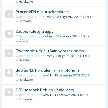
w
Hardware
ProtonVPN nie uruchamia się.
Ostatni post autor:
sp5smy
«
24 stycznia 2024, 21:53
w
Software
Zabbix - zlecę trappy
Ostatni post autor:
sethiel
«
04 stycznia 2024, 15:59
w
Oferty
Tworzenie udziału Samby przez nemo
Ostatni post autor:
sp5smy
«
30 grudnia 2023, 15:32
w
Desktop
debian 12.1 problem z mikrofonem
Ostatni post autor:
ww71
«
19 września 2023, 22:03
w
Hardware
[+]Bluetooth Debian 12 nie łączy
Ostatni post autor:
ww71
«
13 czerwca 2023, 07:25
w
Software