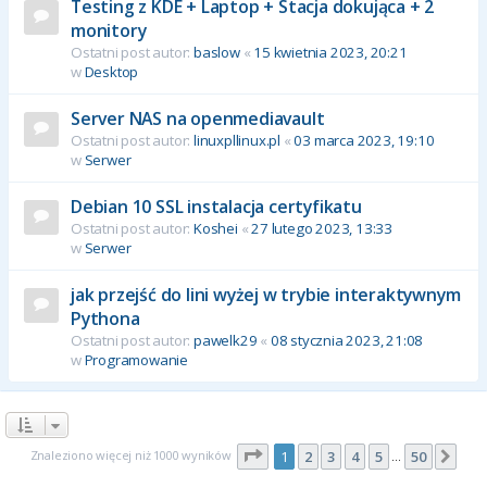
Testing z KDE + Laptop + Stacja dokująca + 2
monitory
Ostatni post autor:
baslow
«
15 kwietnia 2023, 20:21
w
Desktop
Server NAS na openmediavault
Ostatni post autor:
linuxpllinux.pl
«
03 marca 2023, 19:10
w
Serwer
Debian 10 SSL instalacja certyfikatu
Ostatni post autor:
Koshei
«
27 lutego 2023, 13:33
w
Serwer
jak przejść do lini wyżej w trybie interaktywnym
Pythona
Ostatni post autor:
pawelk29
«
08 stycznia 2023, 21:08
w
Programowanie
Strona
1
z
50
Znaleziono więcej niż 1000 wyników
1
2
3
4
5
50
Nas
…