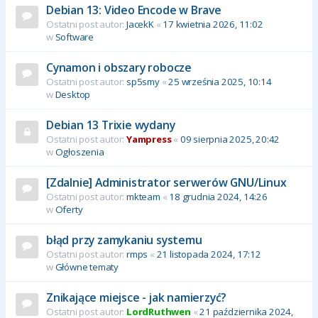
Debian 13: Video Encode w Brave
Ostatni post autor:
JacekK
«
17 kwietnia 2026, 11:02
w
Software
Cynamon i obszary robocze
Ostatni post autor:
sp5smy
«
25 września 2025, 10:14
w
Desktop
Debian 13 Trixie wydany
Ostatni post autor:
Yampress
«
09 sierpnia 2025, 20:42
w
Ogłoszenia
[Zdalnie] Administrator serwerów GNU/Linux
Ostatni post autor:
mkteam
«
18 grudnia 2024, 14:26
w
Oferty
błąd przy zamykaniu systemu
Ostatni post autor:
rmps
«
21 listopada 2024, 17:12
w
Główne tematy
Znikające miejsce - jak namierzyć?
Ostatni post autor:
LordRuthwen
«
21 października 2024,