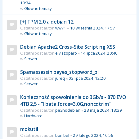
10:34
w
Główne tematy
[+] TPM 2.0 a debian 12
Ostatni post autor:
ww71
«
10 września 2024, 17:57
w
Główne tematy
Debian Apache2 Cross-Site Scripting XSS
Ostatni post autor:
elviszoparo
«
14 lipca 2024, 20:40
w
Serwer
Spamassassin bayes_stopword_pl
Ostatni post autor:
jureq
«
03 lipca 2024, 12:20
w
Serwer
Konieczność spowolnienia do 3Gb/s - 870 EVO
4TB 2,5 - "libata.force=3.0G,noncqtrim"
Ostatni post autor:
pe3nodebian
«
23 maja 2024, 13:39
w
Hardware
mokutil
Ostatni post autor:
bombel
«
29 lutego 2024, 10:56