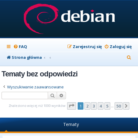
FAQ
Zarejestruj się
Zaloguj się
S
Strona główna
z
Tematy bez odpowiedzi
u
k
Wyszukiwanie zaawansowane
a
Szukaj
Wyszukiwanie zaawansowane
j
Strona
1
z
50
Znaleziono więcej niż 1000 wyników
1
2
3
4
5
50
Nas
…
Tematy