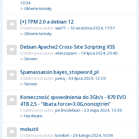
10:34
w
Główne tematy
[+] TPM 2.0 a debian 12
Ostatni post autor:
ww71
«
10 września 2024, 17:57
w
Główne tematy
Debian Apache2 Cross-Site Scripting XSS
Ostatni post autor:
elviszoparo
«
14 lipca 2024, 20:40
w
Serwer
Spamassassin bayes_stopword_pl
Ostatni post autor:
jureq
«
03 lipca 2024, 12:20
w
Serwer
Konieczność spowolnienia do 3Gb/s - 870 EVO
4TB 2,5 - "libata.force=3.0G,noncqtrim"
Ostatni post autor:
pe3nodebian
«
23 maja 2024, 13:39
w
Hardware
mokutil
Ostatni post autor:
bombel
«
29 lutego 2024, 10:56