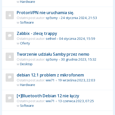
w
Hardware
ProtonVPN nie uruchamia się.
Ostatni post autor:
sp5smy
«
24 stycznia 2024, 21:53
w
Software
Zabbix - zlecę trappy
Ostatni post autor:
sethiel
«
04 stycznia 2024, 15:59
w
Oferty
Tworzenie udziału Samby przez nemo
Ostatni post autor:
sp5smy
«
30 grudnia 2023, 15:32
w
Desktop
debian 12.1 problem z mikrofonem
Ostatni post autor:
ww71
«
19 września 2023, 22:03
w
Hardware
[+]Bluetooth Debian 12 nie łączy
Ostatni post autor:
ww71
«
13 czerwca 2023, 07:25
w
Software