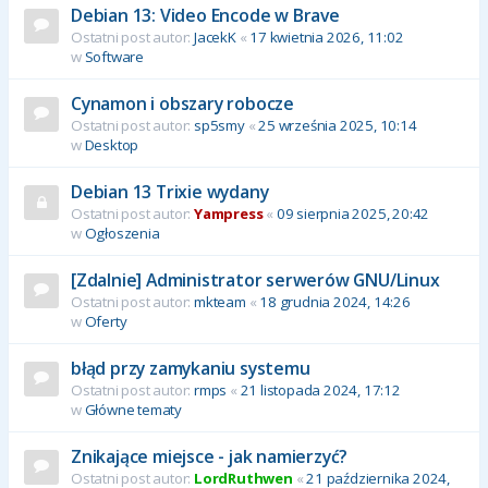
Debian 13: Video Encode w Brave
Ostatni post autor:
JacekK
«
17 kwietnia 2026, 11:02
w
Software
Cynamon i obszary robocze
Ostatni post autor:
sp5smy
«
25 września 2025, 10:14
w
Desktop
Debian 13 Trixie wydany
Ostatni post autor:
Yampress
«
09 sierpnia 2025, 20:42
w
Ogłoszenia
[Zdalnie] Administrator serwerów GNU/Linux
Ostatni post autor:
mkteam
«
18 grudnia 2024, 14:26
w
Oferty
błąd przy zamykaniu systemu
Ostatni post autor:
rmps
«
21 listopada 2024, 17:12
w
Główne tematy
Znikające miejsce - jak namierzyć?
Ostatni post autor:
LordRuthwen
«
21 października 2024,