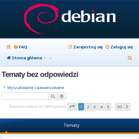
FAQ
Zarejestruj się
Zaloguj się
S
Strona główna
z
Tematy bez odpowiedzi
u
k
Wyszukiwanie zaawansowane
a
Szukaj
Wyszukiwanie zaawansowane
j
Strona
1
z
50
Znaleziono więcej niż 1000 wyników
1
2
3
4
5
50
Nas
…
Tematy