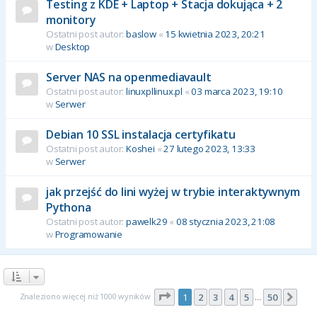
Testing z KDE + Laptop + Stacja dokująca + 2
monitory
Ostatni post autor:
baslow
«
15 kwietnia 2023, 20:21
w
Desktop
Server NAS na openmediavault
Ostatni post autor:
linuxpllinux.pl
«
03 marca 2023, 19:10
w
Serwer
Debian 10 SSL instalacja certyfikatu
Ostatni post autor:
Koshei
«
27 lutego 2023, 13:33
w
Serwer
jak przejść do lini wyżej w trybie interaktywnym
Pythona
Ostatni post autor:
pawelk29
«
08 stycznia 2023, 21:08
w
Programowanie
Strona
1
z
50
Znaleziono więcej niż 1000 wyników
1
2
3
4
5
50
Nas
…