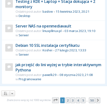
Testing z KDE + Laptop + Stacja dokująca + 2
monitory
Ostatni post autor:
baslow
«
15 kwietnia 2023, 20:21
w
Desktop
Server NAS na openmediavault
Ostatni post autor:
linuxpllinux.pl
«
03 marca 2023, 19:10
w
Serwer
Debian 10 SSL instalacja certyfikatu
Ostatni post autor:
Koshei
«
27 lutego 2023, 13:33
w
Serwer
jak przejść do lini wyżej w trybie interaktywnym
Pythona
Ostatni post autor:
pawelk29
«
08 stycznia 2023, 21:08
w
Programowanie
Strona
1
z
50
Znaleziono więcej niż 1000 wyników
1
2
3
4
5
50
Nas
…