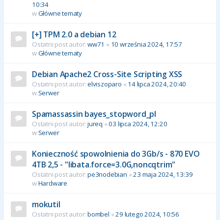
10:34
w
Główne tematy
[+] TPM 2.0 a debian 12
Ostatni post autor:
ww71
«
10 września 2024, 17:57
w
Główne tematy
Debian Apache2 Cross-Site Scripting XSS
Ostatni post autor:
elviszoparo
«
14 lipca 2024, 20:40
w
Serwer
Spamassassin bayes_stopword_pl
Ostatni post autor:
jureq
«
03 lipca 2024, 12:20
w
Serwer
Konieczność spowolnienia do 3Gb/s - 870 EVO
4TB 2,5 - "libata.force=3.0G,noncqtrim"
Ostatni post autor:
pe3nodebian
«
23 maja 2024, 13:39
w
Hardware
mokutil
Ostatni post autor:
bombel
«
29 lutego 2024, 10:56