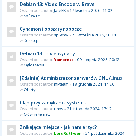
Debian 13: Video Encode w Brave
Ostatni post autor:
JacekK
«
17 kwietnia 2026, 11:02
w
Software
Cynamon i obszary robocze
Ostatni post autor:
sp5smy
«
25 września 2025, 10:14
w
Desktop
Debian 13 Trixie wydany
Ostatni post autor:
Yampress
«
09 sierpnia 2025, 20:42
w
Ogłoszenia
[Zdalnie] Administrator serwerów GNU/Linux
Ostatni post autor:
mkteam
«
18 grudnia 2024, 14:26
w
Oferty
błąd przy zamykaniu systemu
Ostatni post autor:
rmps
«
21 listopada 2024, 17:12
w
Główne tematy
Znikające miejsce - jak namierzyć?
Ostatni post autor:
LordRuthwen
«
21 października 2024,