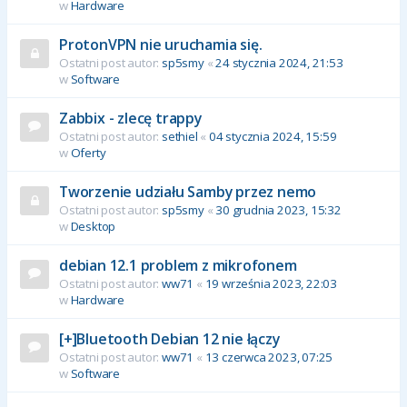
w
Hardware
ProtonVPN nie uruchamia się.
Ostatni post autor:
sp5smy
«
24 stycznia 2024, 21:53
w
Software
Zabbix - zlecę trappy
Ostatni post autor:
sethiel
«
04 stycznia 2024, 15:59
w
Oferty
Tworzenie udziału Samby przez nemo
Ostatni post autor:
sp5smy
«
30 grudnia 2023, 15:32
w
Desktop
debian 12.1 problem z mikrofonem
Ostatni post autor:
ww71
«
19 września 2023, 22:03
w
Hardware
[+]Bluetooth Debian 12 nie łączy
Ostatni post autor:
ww71
«
13 czerwca 2023, 07:25
w
Software