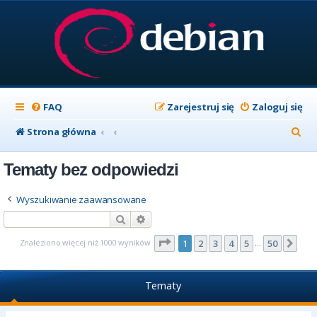
FAQ
Zarejestruj się
Zaloguj się
S
Strona główna
z
Tematy bez odpowiedzi
u
k
Wyszukiwanie zaawansowane
a
Szukaj
Wyszukiwanie zaawansowane
j
Strona
1
z
50
Znaleziono więcej niż 1000 wyników
1
2
3
4
5
50
Nas
…
Tematy