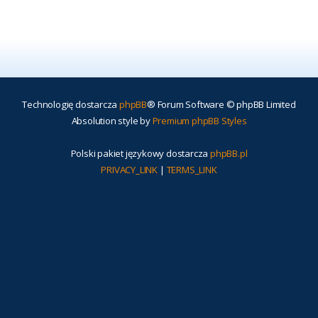
Technologię dostarcza
phpBB
® Forum Software © phpBB Limited
Absolution style by
Premium phpBB Styles
Polski pakiet językowy dostarcza
phpBB.pl
PRIVACY_LINK
|
TERMS_LINK