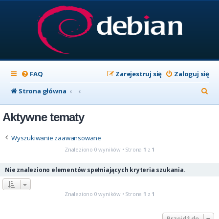
FAQ
Zarejestruj się
Zaloguj się
S
Strona główna
z
Aktywne tematy
u
k
Wyszukiwanie zaawansowane
a
Znaleziono 0 wyników • Strona
1
z
1
j
Nie znaleziono elementów spełniających kryteria szukania.
Znaleziono 0 wyników • Strona
1
z
1
Przejdź do