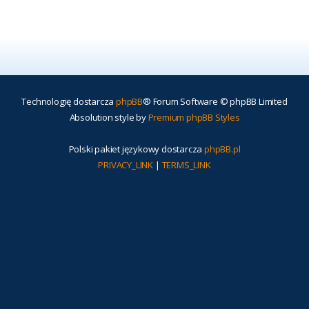
Technologię dostarcza
phpBB
® Forum Software © phpBB Limited
Absolution style by
Premium phpBB Styles
Polski pakiet językowy dostarcza
phpBB.pl
PRIVACY_LINK
|
TERMS_LINK