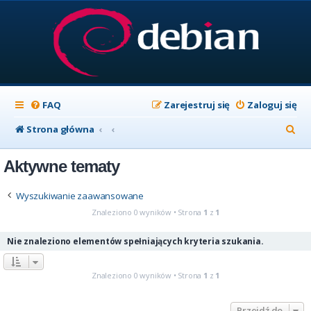
FAQ
Zarejestruj się
Zaloguj się
S
Strona główna
z
Aktywne tematy
u
k
Wyszukiwanie zaawansowane
a
Znaleziono 0 wyników • Strona
1
z
1
j
Nie znaleziono elementów spełniających kryteria szukania.
Znaleziono 0 wyników • Strona
1
z
1
Przejdź do