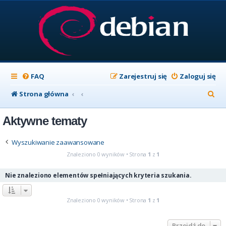
FAQ
Zarejestruj się
Zaloguj się
S
Strona główna
z
Aktywne tematy
u
k
Wyszukiwanie zaawansowane
a
Znaleziono 0 wyników • Strona
1
z
1
j
Nie znaleziono elementów spełniających kryteria szukania.
Znaleziono 0 wyników • Strona
1
z
1
Przejdź do