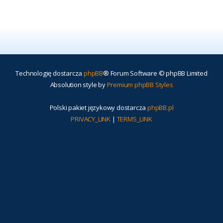
Technologię dostarcza
phpBB
® Forum Software © phpBB Limited
Absolution style by
Premium phpBB Styles
Polski pakiet językowy dostarcza
phpBB.pl
PRIVACY_LINK
|
TERMS_LINK