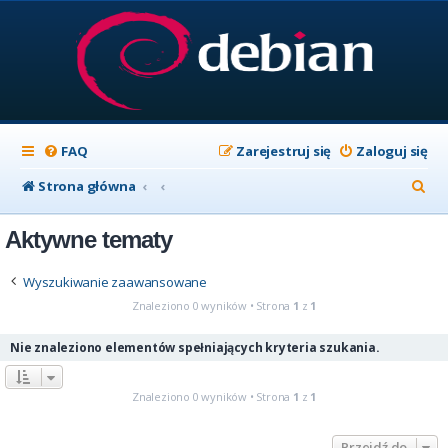
FAQ
Zarejestruj się
Zaloguj się
S
Strona główna
z
Aktywne tematy
u
k
Wyszukiwanie zaawansowane
a
Znaleziono 0 wyników • Strona
1
z
1
j
Nie znaleziono elementów spełniających kryteria szukania.
Znaleziono 0 wyników • Strona
1
z
1
Przejdź do