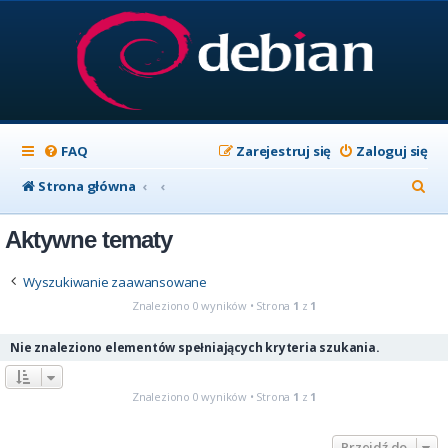
FAQ
Zarejestruj się
Zaloguj się
S
Strona główna
z
Aktywne tematy
u
k
Wyszukiwanie zaawansowane
a
Znaleziono 0 wyników • Strona
1
z
1
j
Nie znaleziono elementów spełniających kryteria szukania.
Znaleziono 0 wyników • Strona
1
z
1
Przejdź do